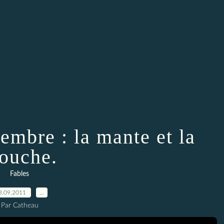
embre : la mante et la
ouche.
Fables
3.09.2011
…
Par Catheau