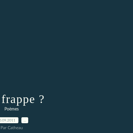
 frappe ?
Poèmes
0.09.2011
…
Par Catheau