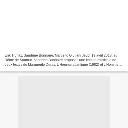
Erik Truffaz, Sandrine Bonnaire, Marcello Giuliani Jeudi 19 avril 2018, au
Dôme de Saumur, Sandrine Bonnaire proposait une lecture musicale de
deux textes de Marguerite Duras, L’Homme atlantique (1982) et L’Homme
assis dans le couloir (1980). Accompagnée...