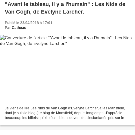
"Avant le tableau, il y a l'humain" : Les Nids de
Van Gogh, de Evelyne Larcher.
Publié le 23/04/2018 à 17:01
Par
Catheau
Je viens de lire Les Nids de Van Gogh d’Evelyne Larcher, alias Mansfield,
dont je suis le blog (Le blog de Mansfield) depuis longtemps. J’apprécie
beaucoup les billets qu’elle écrit, bien souvent des instantanés pris sur le vif
: « I nstants de grâce,...