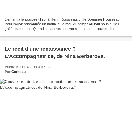
L'enfant à la poupée (1904), Henri Rousseau, dit le Douanier Rousseau
Pour l’avoir rencontrée un matin je l’aimai, Au temps où tout nous dit les
gaîtés naturelles, Quand les arbres sont verts, lorsque les tourterelles
Gémissent de tendresse au clair soleil...
Le récit d'une renaissance ?
L'Accompagnatrice, de Nina Berberova.
Publié le 11/04/2011 à 07:55
Par
Catheau