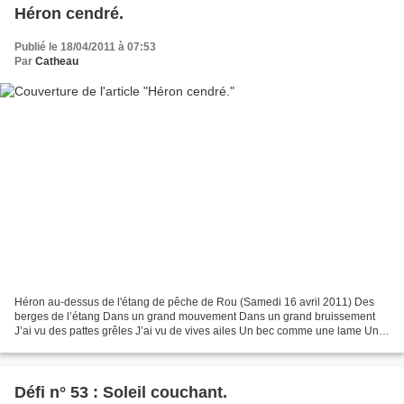
Héron cendré.
Publié le 18/04/2011 à 07:53
Par
Catheau
Héron au-dessus de l'étang de pêche de Rou (Samedi 16 avril 2011) Des
berges de l’étang Dans un grand mouvement Dans un grand bruissement
J’ai vu des pattes grêles J’ai vu de vives ailes Un bec comme une lame Un
volant oriflamme Le vol lent et grisé D’un...
Défi n° 53 : Soleil couchant.