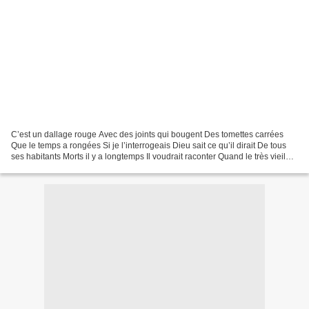
C’est un dallage rouge Avec des joints qui bougent Des tomettes carrées
Que le temps a rongées Si je l’interrogeais Dieu sait ce qu’il dirait De tous
ses habitants Morts il y a longtemps Il voudrait raconter Quand le très vieil
abbé Allait s’agenouillant...