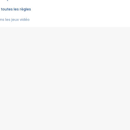
 toutes les règles
s les jeux vidéo
us choquant de Rockstar ? - Le scandale BULLY
e plus moche de Steam
du RÊVE tourne au CAUCHEMAR
pendant 8 heures
it… à tort
umiliés par un jeu vidéo
ire - Final Fantasy 8
ti un empire - Age of Empires
story DOFUS
tard, il crée l'un des pires jeux de tous les temps, MindsEye.