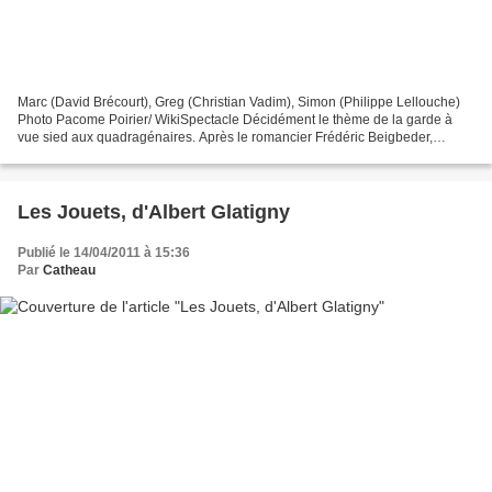
Marc (David Brécourt), Greg (Christian Vadim), Simon (Philippe Lellouche)
Photo Pacome Poirier/ WikiSpectacle Décidément le thème de la garde à
vue sied aux quadragénaires. Après le romancier Frédéric Beigbeder,
qu’une garde à vue incitait à évoquer son...
Les Jouets, d'Albert Glatigny
Publié le 14/04/2011 à 15:36
Par
Catheau