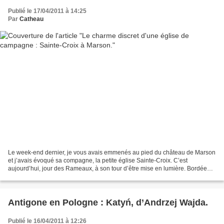
Publié le 17/04/2011 à 14:25
Par
Catheau
Le week-end dernier, je vous avais emmenés au pied du château de Marson
et j’avais évoqué sa compagne, la petite église Sainte-Croix. C’est
aujourd’hui, jour des Rameaux, à son tour d’être mise en lumière. Bordée
par les vestiges de son lavoir public...
Antigone en Pologne : Katyń, d’Andrzej Wajda.
Publié le 16/04/2011 à 12:26