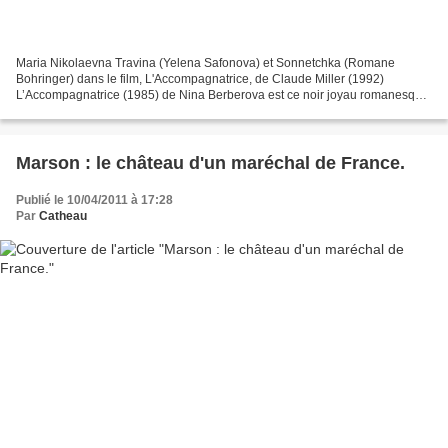
Maria Nikolaevna Travina (Yelena Safonova) et Sonnetchka (Romane
Bohringer) dans le film, L'Accompagnatrice, de Claude Miller (1992)
L’Accompagnatrice (1985) de Nina Berberova est ce noir joyau romanesque,
écrit en 1934,qui révéla Nina Berberova, et la...
Marson : le château d'un maréchal de France.
Publié le 10/04/2011 à 17:28
Par
Catheau