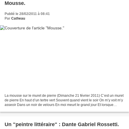
Mousse.
Publié le 28/02/2011 à 08:41
Par
Catheau
La mousse sur le muret de pierre (Dimanche 21 février 2011) C’est un muret
de pierre En haut d’un tertre vert Souvent quand vient le soir On m’y voit m’y
asseoir Dans un noir de velours En moi meurt le grand jour Et lorsque
déraisonne Mon cœur qui s’empoisonne...
Un "peintre littéraire" : Dante Gabriel Rossetti.