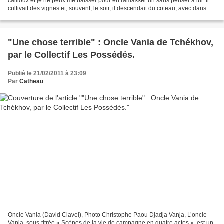
cailloux et je ne peux me baisser pour en ramasser un sans penser à lui. Il
cultivait des vignes et, souvent, le soir, il descendait du coteau, avec dans
ses poches un ou deux...
"Une chose terrible" : Oncle Vania de Tchékhov,
par le Collectif Les Possédés.
Publié le 21/02/2011 à 23:09
Par
Catheau
Oncle Vania (David Clavel), Photo Christophe Paou Djadja Vanja, L’oncle
Vania, sous-titrée « Scènes de la vie de campagne en quatre actes », est un