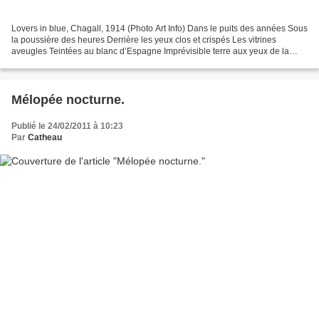
Lovers in blue, Chagall, 1914 (Photo Art Info) Dans le puits des années Sous
la poussière des heures Derrière les yeux clos et crispés Les vitrines
aveugles Teintées au blanc d’Espagne Imprévisible terre aux yeux de la
vigie Piqûre d’épingle inattendue...
Mélopée nocturne.
Publié le 24/02/2011 à 10:23
Par
Catheau