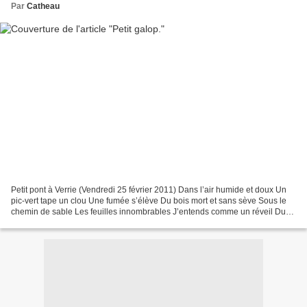
Par
Catheau
Petit pont à Verrie (Vendredi 25 février 2011) Dans l’air humide et doux Un
pic-vert tape un clou Une fumée s’élève Du bois mort et sans sève Sous le
chemin de sable Les feuilles innombrables J’entends comme un réveil Du
printemps en sommeil Rond et fragile...