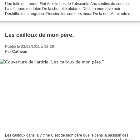
Une toile de Leonor Fini Aux limbes de l’obscurité Aux confins du sommeil
La mélopée modulée De la chouette ululante Déchire mon rêve noir
Déchiffre mon angoisse Dessine les contours mous De la nuit Mouvante et
muette Jeudi 24 février 2011, 3h 40 du...
Les cailloux de mon père.
Publié le 23/02/2011 à 18:29
Par
Catheau
Les cailloux dans la vitrine C’est de mon père que je tiens la passion des