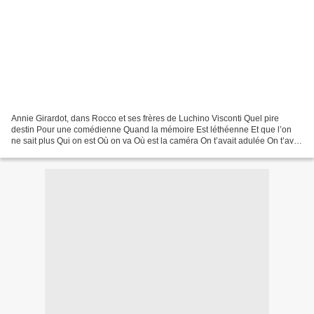
Annie Girardot, dans Rocco et ses frères de Luchino Visconti Quel pire
destin Pour une comédienne Quand la mémoire Est léthéenne Et que l’on
ne sait plus Qui on est Où on va Où est la caméra On t’avait adulée On t’avait
oubliée Assise sur ton banc La...