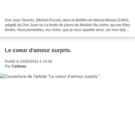
Don Juan Tenorio, (Michel Piccoli), dans le téléfilm de Marcel Blüwal (1965),
adapté de Don Juan ou Le festin de pierre de Molière Ma chère, qui me fûtes
tendre, Vous permettrez, ma chère, que je vous appelle ainsi, car mon départ
soudain a dû vous faire...
Le coeur d'amour surpris.
Publié le 24/02/2011 à 13:58
Par
Catheau