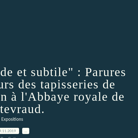
e et subtile" : Parures
urs des tapisseries de
n à l'Abbaye royale de
tevraud.
Expositions
9.11.2019
…