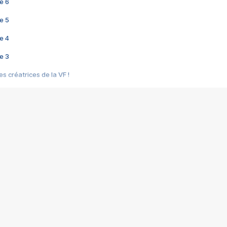
e 6
e 5
e 4
e 3
s créatrices de la VF !
e 2
e 1
e Mektoub My Love arrive enfin ! Rencontre avec Shaïn Boumedine et Sal
i : après Toni en famille
elle réalise le bouleversant Dites lui que je l'aime
ais ! Rencontre autour de Vie privée de Rebecca Zlotowski
 de Marguerite, Grave... Rencontre avec Ella Rumpf
 Les Rêveurs, un film intime sur la santé mentale