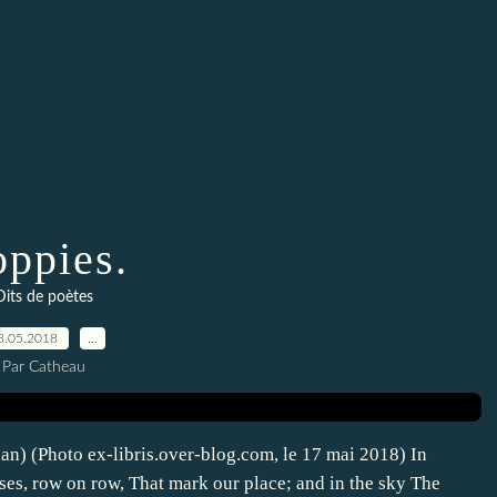
oppies.
Dits de poètes
3.05.2018
…
Par Catheau
n) (Photo ex-libris.over-blog.com, le 17 mai 2018) In
ses, row on row, That mark our place; and in the sky The