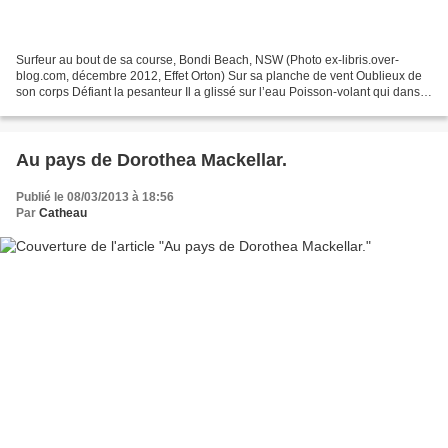
Surfeur au bout de sa course, Bondi Beach, NSW (Photo ex-libris.over-
blog.com, décembre 2012, Effet Orton) Sur sa planche de vent Oublieux de
son corps Défiant la pesanteur Il a glissé sur l’eau Poisson-volant qui danse
Entre vagues et cieux Aux abords...
Au pays de Dorothea Mackellar.
Publié le 08/03/2013 à 18:56
Par
Catheau