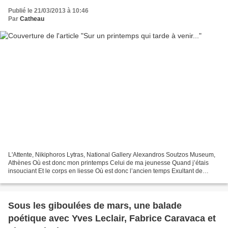
Publié le 21/03/2013 à 10:46
Par
Catheau
L'Attente, Nikiphoros Lytras, National Gallery Alexandros Soutzos Museum,
Athènes Où est donc mon printemps Celui de ma jeunesse Quand j’étais
insouciant Et le corps en liesse Où est donc l’ancien temps Exultant de
caresses De rires et de serments D’amours...
Sous les giboulées de mars, une balade
poétique avec Yves Leclair, Fabrice Caravaca et