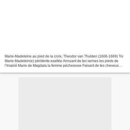
Marie-Madeleine au pied de la croix, Theodor van Thulden (1606-1669) Toi
Marie-Madelein(e) pénitente exaltée Arrosant de tes larmes les pieds de
l’Inspiré Marie de Magdala la femme pécheresse Faisant de tes cheveux
une longue caresse Toi la Magdaléenn(e)...