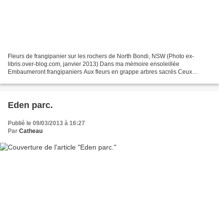
Fleurs de frangipanier sur les rochers de North Bondi, NSW (Photo ex-
libris.over-blog.com, janvier 2013) Dans ma mémoire ensoleillée
Embaumeront frangipaniers Aux fleurs en grappe arbres sacrés Ceux
qu’adora Charles Plumier Dans mes souvenirs en allés...
Eden parc.
Publié le 09/03/2013 à 16:27
Par
Catheau