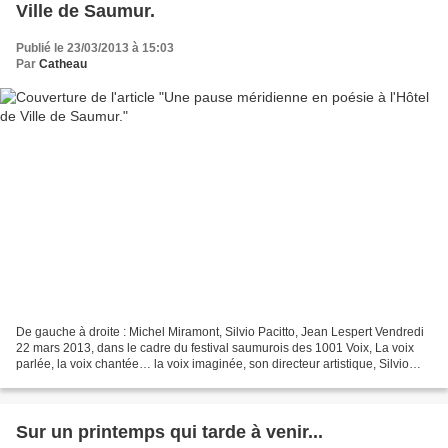
Ville de Saumur.
Publié le 23/03/2013 à 15:03
Par
Catheau
De gauche à droite : Michel Miramont, Silvio Pacitto, Jean Lespert Vendredi
22 mars 2013, dans le cadre du festival saumurois des 1001 Voix, La voix
parlée, la voix chantée… la voix imaginée, son directeur artistique, Silvio
Pacitto, proposait 45 minutes...
Sur un printemps qui tarde à venir...