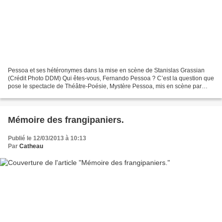
Pessoa et ses hétéronymes dans la mise en scène de Stanislas Grassian
(Crédit Photo DDM) Qui êtes-vous, Fernando Pessoa ? C’est la question que
pose le spectacle de Théâtre-Poésie, Mystère Pessoa, mis en scène par
Stanislas Grassian, et représenté samedi...
Mémoire des frangipaniers.
Publié le 12/03/2013 à 10:13
Par
Catheau