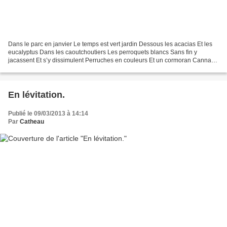
Dans le parc en janvier Le temps est vert jardin Dessous les acacias Et les
eucalyptus Dans les caoutchoutiers Les perroquets blancs Sans fin y
jacassent Et s’y dissimulent Perruches en couleurs Et un cormoran Cannas
et zinnias Mauves agapanthes Bambous...
En lévitation.
Publié le 09/03/2013 à 14:14
Par
Catheau