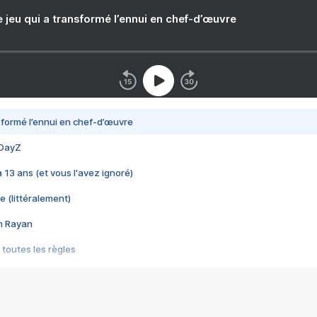
e jeu qui a transformé l’ennui en chef-d’œuvre
nsformé l’ennui en chef-d’œuvre
 DayZ
 a 13 ans (et vous l'avez ignoré)
e (littéralement)
im Rayan
 toutes les règles
s les jeux vidéo
us choquant de Rockstar ? - Le scandale BULLY