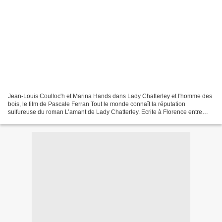
Jean-Louis Coulloc'h et Marina Hands dans Lady Chatterley et l'homme des
bois, le film de Pascale Ferran Tout le monde connaît la réputation
sulfureuse du roman L’amant de Lady Chatterley. Ecrite à Florence entre
1926 et 1928 et publiée dans cette même...