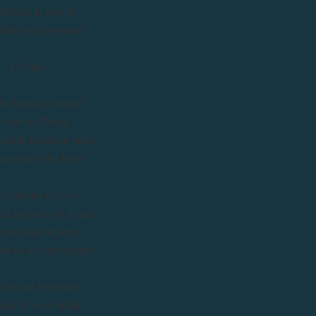
déroule la navette
évide les écheveaux
Décima
 la Parque a mesuré
'aune du Destin
maille point par point
 rassemblé les brins
son métier de bois
elâche pour ses doigts
igne tasse et serre
 de lin au dessin amer
n'est pas Pénélope
ais fil ne se défait