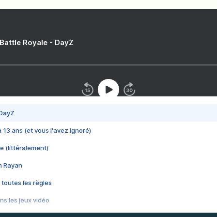
 Battle Royale - DayZ
 DayZ
 a 13 ans (et vous l'avez ignoré)
e (littéralement)
im Rayan
 toutes les règles
s les jeux vidéo