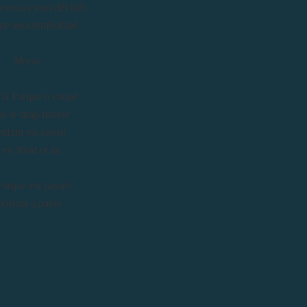
eveaux sont dévidés
ne sera rembobiné
Morta
l la Parque a coupé
s le drap froissé
enfant est cousu
l est froid et nu
arque est passée
'enfant a passé