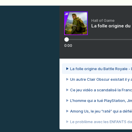
Hall of Game
La folle origine du
0:00
La folle origine du Battle Royale -
Un autre Clair Obscur existait il y
Ce jeu vidéo a scandalisé la Franc
L’homme qui a tué PlayStation, J
Among Us, le jeu “raté” qui a défié
Le problème avec les ENFANTS dan