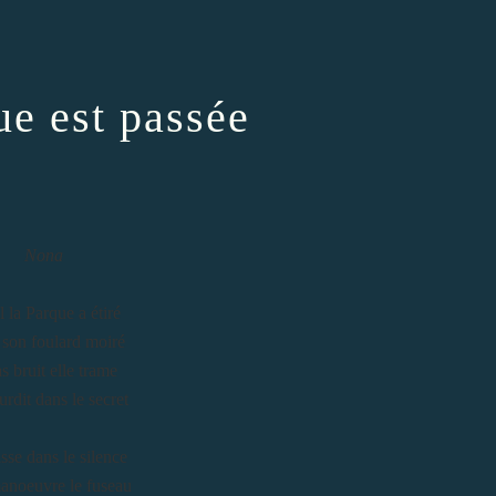
ue est passée
Nona
l la Parque a étiré
son foulard moiré
s bruit elle trame
urdit dans le secret
isse dans le silence
anoeuvre le fuseau