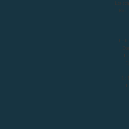
Les éch
Rien 
Le fi
Dan
L'
I
La P
L