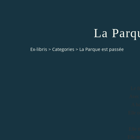
La Parq
Ex-libris
>
Categories
>
La Parque est passée
Le fi
Avec 
A ba
Elle o
Elle t
Elle m