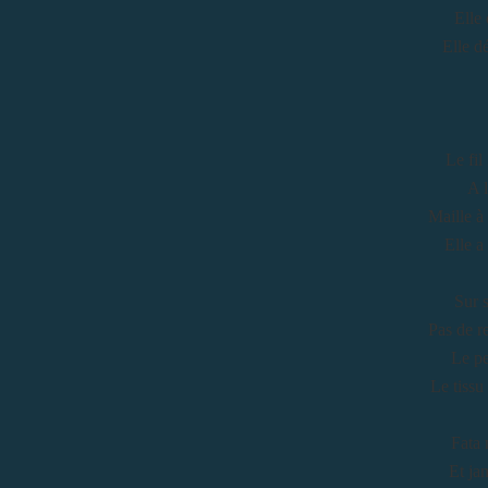
Elle 
Elle d
Le fil
A l
Maille à 
Elle a
Sur 
Pas de r
Le pe
Le tissu
Fata 
Et jam