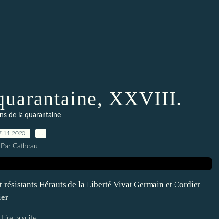
 quarantaine, XXVIII.
ns de la quarantaine
7.11.2020
…
Par Catheau
t résistants Hérauts de la Liberté Vivat Germain et Cordier
ier
Lire la suite