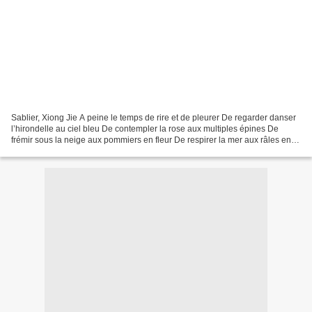
Sablier, Xiong Jie A peine le temps de rire et de pleurer De regarder danser
l’hirondelle au ciel bleu De contempler la rose aux multiples épines De
frémir sous la neige aux pommiers en fleur De respirer la mer aux râles en
rouleaux De caresser le cœur...