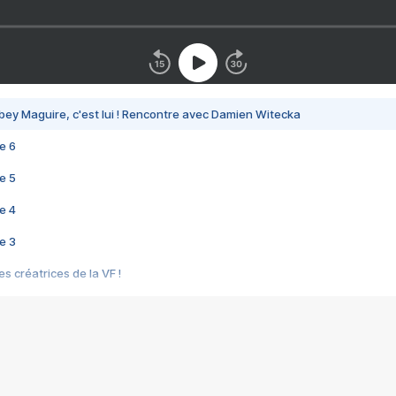
bey Maguire, c'est lui ! Rencontre avec Damien Witecka
e 6
e 5
e 4
e 3
s créatrices de la VF !
e 2
e 1
e Mektoub My Love arrive enfin ! Rencontre avec Shaïn Boumedine et Sal