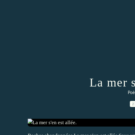
La mer s
Poè
2