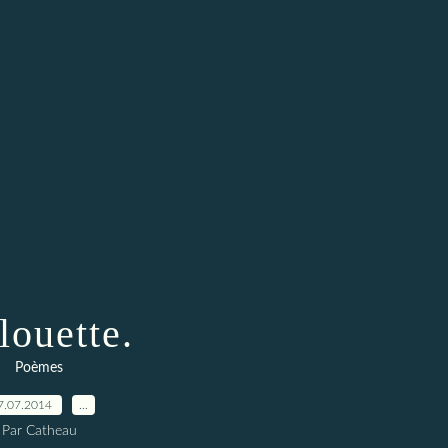
louette.
Poèmes
7.07.2014
…
Par Catheau