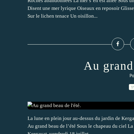
Roches abandonnées La mer s’en est allée Sous un 
Disent une mer lyrique Oiseaux en reposoir Glissen
Sur le lichen tenace Un oisillon...
Au grand 
Po
1
La lune en plein jour au-dessus du jardin de Kerga
Au grand beau de l’été Sous le chapeau du ciel La 
Kergavat, vendredi 18 juillet...