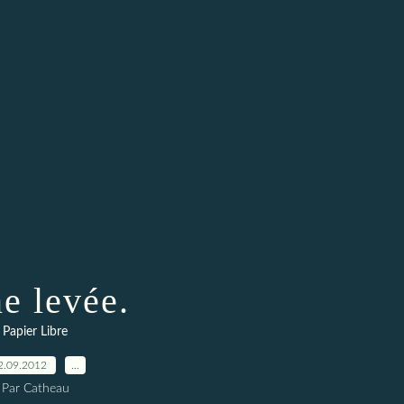
e levée.
Papier Libre
2.09.2012
…
Par Catheau