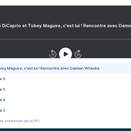
 DiCaprio et Tobey Maguire, c'est lui ! Rencontre avec Dam
bey Maguire, c'est lui ! Rencontre avec Damien Witecka
e 6
e 5
e 4
e 3
s créatrices de la VF !