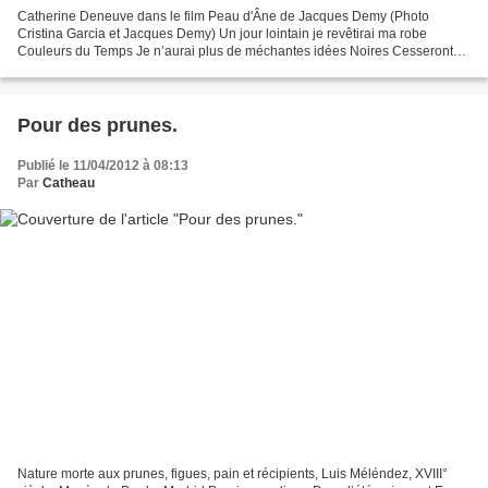
Catherine Deneuve dans le film Peau d'Âne de Jacques Demy (Photo
Cristina Garcia et Jacques Demy) Un jour lointain je revêtirai ma robe
Couleurs du Temps Je n’aurai plus de méchantes idées Noires Cesseront
mes vilaines peurs Bleues Mes nuits ne seront...
Pour des prunes.
Publié le 11/04/2012 à 08:13
Par
Catheau
Nature morte aux prunes, figues, pain et récipients, Luis Méléndez, XVIII°