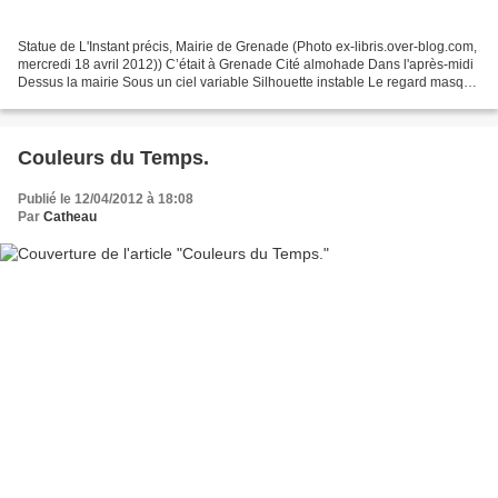
Statue de L'Instant précis, Mairie de Grenade (Photo ex-libris.over-blog.com,
mercredi 18 avril 2012)) C’était à Grenade Cité almohade Dans l'après-midi
Dessus la mairie Sous un ciel variable Silhouette instable Le regard masqué
Tout le corps arqué Un...
Couleurs du Temps.
Publié le 12/04/2012 à 18:08
Par
Catheau