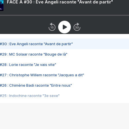
FACE A #30 : Eve Angeli raconte "Avant de partir"
#30 : Eve Angeli raconte "Avant de partir"
#29 : MC Solaar raconte "Bouge de là"
28 : Lorie raconte "Je vais vite"
#27 : Christophe Willem raconte "Jacques a dit"
#26 : Chimène Badi raconte "Entre nous"
#25 : Indochine raconte "3e sexe"
#24 : Zaho raconte "C'est chelou"
#23 : Patrick Bruel raconte "Au café des délices"
#22 : Kyo raconte "Le chemin"