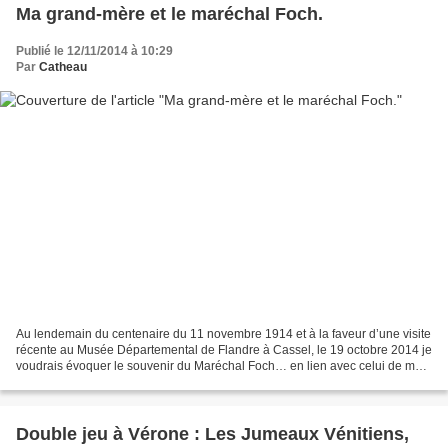
Ma grand-mère et le maréchal Foch.
Publié le 12/11/2014 à 10:29
Par
Catheau
Au lendemain du centenaire du 11 novembre 1914 et à la faveur d’une visite
récente au Musée Départemental de Flandre à Cassel, le 19 octobre 2014 je
voudrais évoquer le souvenir du Maréchal Foch… en lien avec celui de ma
grand-mère. Il est en effet l’hôte-surprise...
Double jeu à Vérone : Les Jumeaux Vénitiens,