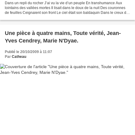
Dans un repli du rocher J’ai vu la vie d’un peuple En transhumance Aux
lointains des vallées mortes Il lisait dans le doux de la nuit Des couronnes
de feuilles Ceignaient son front Le ciel était son baldaquin Dans le creux de
l'ancien caillou J'ai vu...
Une pièce à quatre mains, Toute vérité, Jean-
Yves Cendrey, Marie N'Dyae.
Publié le 20/10/2009 à 11:07
Par
Catheau