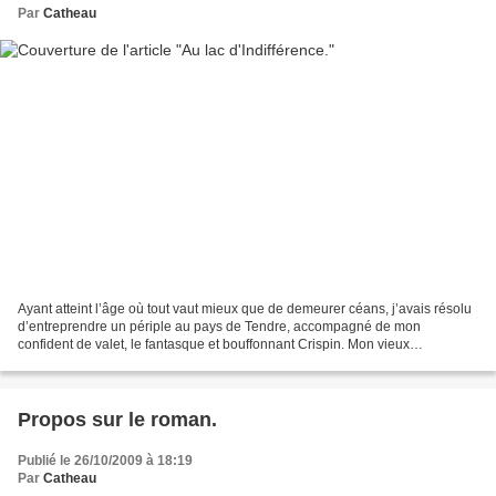
Par
Catheau
Ayant atteint l’âge où tout vaut mieux que de demeurer céans, j’avais résolu
d’entreprendre un périple au pays de Tendre, accompagné de mon
confident de valet, le fantasque et bouffonnant Crispin. Mon vieux
précepteur, le doux Monsieur de Sury, m’avait...
Propos sur le roman.
Publié le 26/10/2009 à 18:19
Par
Catheau