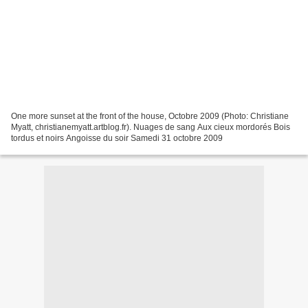
One more sunset at the front of the house, Octobre 2009 (Photo: Christiane
Myatt, christianemyatt.artblog.fr). Nuages de sang Aux cieux mordorés Bois
tordus et noirs Angoisse du soir Samedi 31 octobre 2009