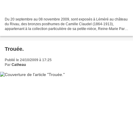
Du 20 septembre au 08 novembre 2009, sont exposés à Léméré au château
du Rivau, des bronzes posthumes de Camille Claudel (1864-1913),
appartenant à la collection particulière de sa petite-nièce, Reine-Marie Paris.
Dans la Chambre des Dames, au premier...
Trouée.
Publié le 24/10/2009 à 17:25
Par
Catheau