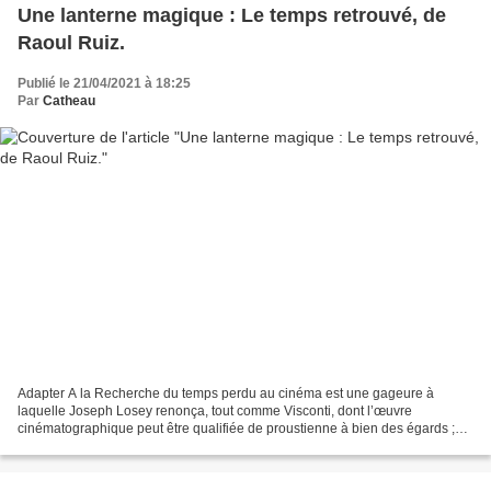
Une lanterne magique : Le temps retrouvé, de
Raoul Ruiz.
Publié le 21/04/2021 à 18:25
Par
Catheau
Adapter A la Recherche du temps perdu au cinéma est une gageure à
laquelle Joseph Losey renonça, tout comme Visconti, dont l’œuvre
cinématographique peut être qualifiée de proustienne à bien des égards ;
que l’on songe par exemple à L’Innocent ou au film...