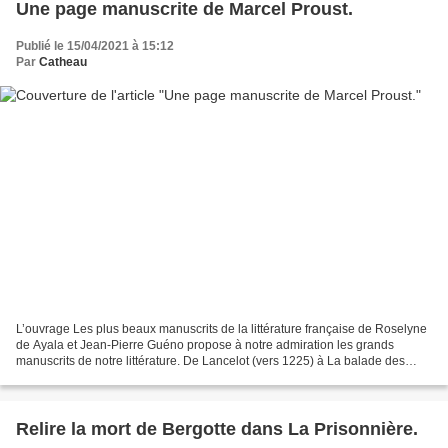
Une page manuscrite de Marcel Proust.
Publié le 15/04/2021 à 15:12
Par
Catheau
L’ouvrage Les plus beaux manuscrits de la littérature française de Roselyne
de Ayala et Jean-Pierre Guéno propose à notre admiration les grands
manuscrits de notre littérature. De Lancelot (vers 1225) à La balade des
siècles d’Andrée Chédid (1987), en...
Relire la mort de Bergotte dans La Prisonnière.