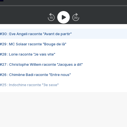
#30 : Eve Angeli raconte "Avant de partir"
#29 : MC Solaar raconte "Bouge de là"
28 : Lorie raconte "Je vais vite"
#27 : Christophe Willem raconte "Jacques a dit"
#26 : Chimène Badi raconte "Entre nous"
#25 : Indochine raconte "3e sexe"
#24 : Zaho raconte "C'est chelou"
#23 : Patrick Bruel raconte "Au café des délices"
#22 : Kyo raconte "Le chemin"
#21 : Nolwenn Leroy raconte "Cassé"