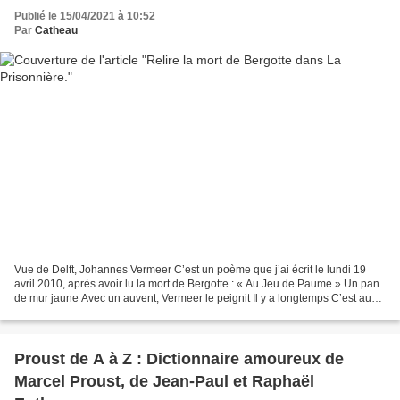
Publié le 15/04/2021 à 10:52
Par
Catheau
Vue de Delft, Johannes Vermeer C’est un poème que j’ai écrit le lundi 19
avril 2010, après avoir lu la mort de Bergotte : « Au Jeu de Paume » Un pan
de mur jaune Avec un auvent, Vermeer le peignit Il y a longtemps C’est au
Jeu de Paume Et je suis devant...
Proust de A à Z : Dictionnaire amoureux de
Marcel Proust, de Jean-Paul et Raphaël