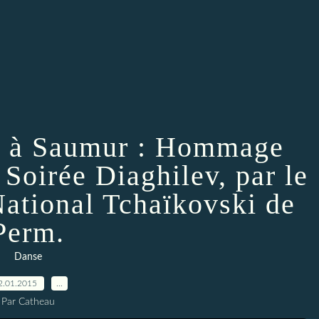
e à Saumur : Hommage
 Soirée Diaghilev, par le
National Tchaïkovski de
Perm.
Danse
2.01.2015
…
Par Catheau