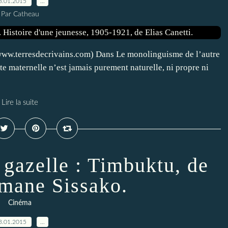
8.01.2015
…
Par Catheau
: www.terresdecrivains.com) Dans Le monolinguisme de l’autre
te maternelle n’est jamais purement naturelle, ni propre ni
Lire la suite
gazelle : Timbuktu, de
mane Sissako.
Cinéma
3.01.2015
…