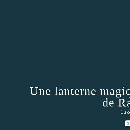
Une lanterne magiq
de R
Du cô
2