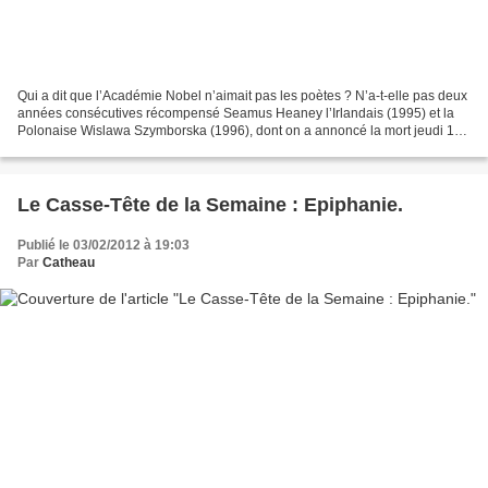
Qui a dit que l’Académie Nobel n’aimait pas les poètes ? N’a-t-elle pas deux
années consécutives récompensé Seamus Heaney l’Irlandais (1995) et la
Polonaise Wislawa Szymborska (1996), dont on a annoncé la mort jeudi 1er
février 2012 ? Et je voudrais évoquer...
Le Casse-Tête de la Semaine : Epiphanie.
Publié le 03/02/2012 à 19:03
Par
Catheau