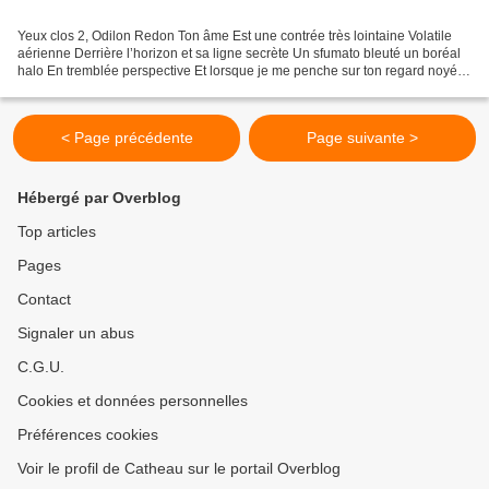
Yeux clos 2, Odilon Redon Ton âme Est une contrée très lointaine Volatile
aérienne Derrière l’horizon et sa ligne secrète Un sfumato bleuté un boréal
halo En tremblée perspective Et lorsque je me penche sur ton regard noyé
J’y découvre hantés en stellaires...
< Page précédente
Page suivante >
Hébergé par Overblog
Top articles
Pages
Contact
Signaler un abus
C.G.U.
Cookies et données personnelles
Préférences cookies
Voir le profil de Catheau sur le portail Overblog