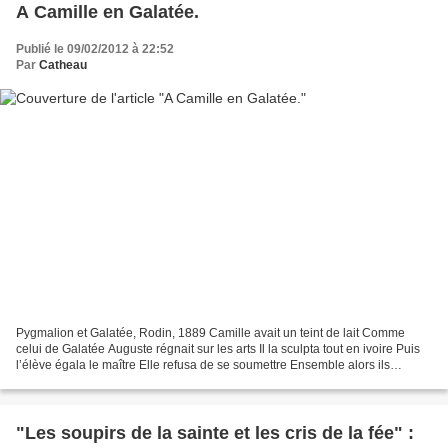
A Camille en Galatée.
Publié le 09/02/2012 à 22:52
Par
Catheau
Pygmalion et Galatée, Rodin, 1889 Camille avait un teint de lait Comme
celui de Galatée Auguste régnait sur les arts Il la sculpta tout en ivoire Puis
l’élève égala le maître Elle refusa de se soumettre Ensemble alors ils
passèrent La porte obscure de...
"Les soupirs de la sainte et les cris de la fée" :