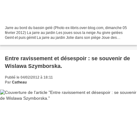
Jarre au bord du bassin gelé (Photo ex-libris.over-blog.com, dimanche 05
février 2012) La jarre au jardin Les joues sous la neige Au givre gelées
Geint et puis gémit La jarre au jardin Jolie dans son piège Joue des
sortilèges Songe au perce-neige La jarre...
Entre ravissement et désespoir : se souvenir de
Wislawa Szymborska.
Publié le 04/02/2012 à 18:11
Par
Catheau