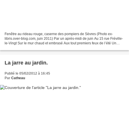
Fenêtre au rideau rouge, caserne des pompiers de Sèvres (Photo ex-
libris.over-blog.com, juin 2011) Par un après-midi de juin Au 15 rue Fréville-
le-Vingt Sur le mur chaud et embrasé Aux tout premiers feux de l’été Un
rideau ardent cramoisi Tous les mystères...
La jarre au jardin.
Publié le 05/02/2012 à 16:45
Par
Catheau