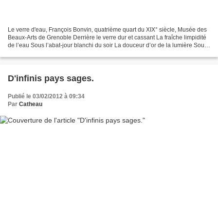
Le verre d'eau, François Bonvin, quatrième quart du XIX° siècle, Musée des
Beaux-Arts de Grenoble Derrière le verre dur et cassant La fraîche limpidité
de l’eau Sous l’abat-jour blanchi du soir La douceur d’or de la lumière Sous
la goutte de rosée matinale...
D'infinis pays sages.
Publié le 03/02/2012 à 09:34
Par
Catheau