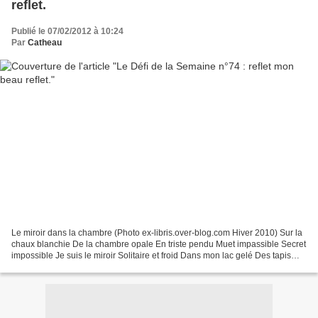
reflet.
Publié le 07/02/2012 à 10:24
Par
Catheau
Le miroir dans la chambre (Photo ex-libris.over-blog.com Hiver 2010) Sur la
chaux blanchie De la chambre opale En triste pendu Muet impassible Secret
impossible Je suis le miroir Solitaire et froid Dans mon lac gelé Des tapis
noyés L’hiver d’un lit blanc...