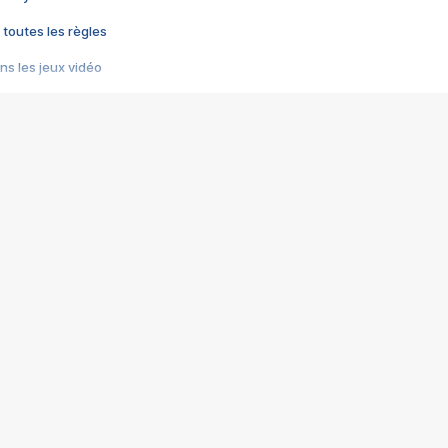
 toutes les règles
s les jeux vidéo
us choquant de Rockstar ? - Le scandale BULLY
e plus moche de Steam
du RÊVE tourne au CAUCHEMAR
pendant 8 heures
it… à tort
umiliés par un jeu vidéo
ire - Final Fantasy 8
ti un empire - Age of Empires
story DOFUS
tard, il crée l'un des pires jeux de tous les temps, MindsEye.