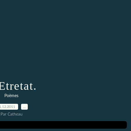
Etretat.
Poèmes
1.12.2011
…
Par Catheau