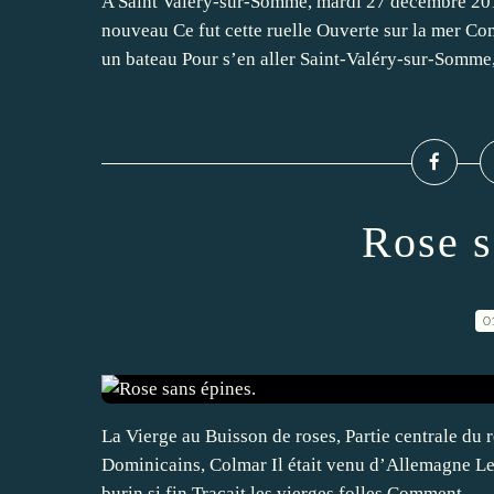
A Saint Valéry-sur-Somme, mardi 27 décembre 201
nouveau Ce fut cette ruelle Ouverte sur la mer C
un bateau Pour s’en aller Saint-Valéry-sur-Somme,.
Rose s
0
La Vierge au Buisson de roses, Partie centrale du 
Dominicains, Colmar Il était venu d’Allemagne Le 
burin si fin Traçait les vierges folles Comment...