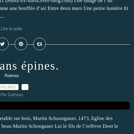
1 (Photo ex-libris.over-blog.com) Une image de l’an
omme une bouffée d’air Entre deux murs Une petite lumière Et
..
Lire la suite
ans épines.
Poèmes
1.01.2012
…
Par Catheau
retable sur bois, Martin Schaungauer, 1473, Eglise des
beau Martin Schongauer Lui le fils de l’orfèvre Dont le