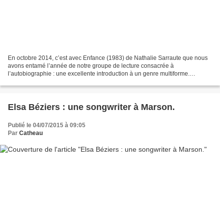
En octobre 2014, c’est avec Enfance (1983) de Nathalie Sarraute que nous
avons entamé l’année de notre groupe de lecture consacrée à
l’autobiographie : une excellente introduction à un genre multiforme.
Souhaitant éviter les clichés de ce genre littéraire,...
Elsa Béziers : une songwriter à Marson.
Publié le 04/07/2015 à 09:05
Par
Catheau