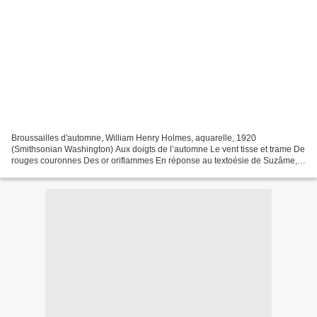
Broussailles d'automne, William Henry Holmes, aquarelle, 1920
(Smithsonian Washington) Aux doigts de l’automne Le vent tisse et trame De
rouges couronnes Des or oriflammes En réponse au textoésie de Suzâme,
reçu le 8/10/2015 à 15h 12 http://suzame-ec...