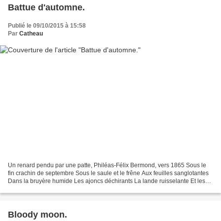
Battue d'automne.
Publié le 09/10/2015 à 15:58
Par
Catheau
Un renard pendu par une patte, Philéas-Félix Bermond, vers 1865 Sous le
fin crachin de septembre Sous le saule et le frêne Aux feuilles sanglotantes
Dans la bruyère humide Les ajoncs déchirants La lande ruisselante Et les
fossés glissants Les cris ensauvagés...
Bloody moon.