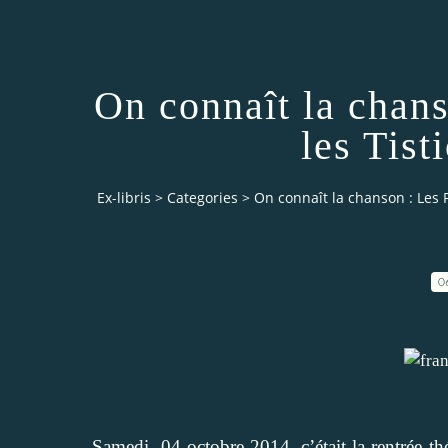
On connaît la chans
les Tist
Ex-libris
>
Categories
>
On connaît la chanson : Les F
0
Samedi 04 octobre 2014, c’était la rentrée th