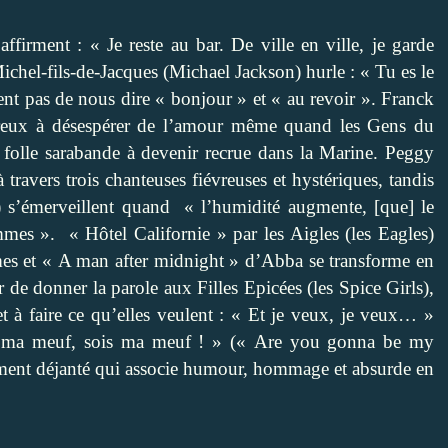
ffirment : « Je reste au bar. De ville en ville, je garde
 Michel-fils-de-Jacques (Michael Jackson) hurle : « Tu es le
ssent pas de nous dire « bonjour » et « au revoir ». Franck
reux à désespérer de l’amour même quand les Gens du
 folle sarabande à devenir recrue dans la Marine. Peggy
 travers trois chanteuses fiévreuses et hystériques, tandis
s) s’émerveillent quand « l’humidité augmente, [que] le
mes ». « Hôtel Californie » par les Aigles (les Eagles)
mes et « A man after midnight » d’Abba se transforme en
de donner la parole aux Filles Epicées (les Spice Girls),
 et à faire ce qu’elles veulent : « Et je veux, je veux… »
ois ma meuf, sois ma meuf ! » (« Are you gonna be my
talement déjanté qui associe humour, hommage et absurde en