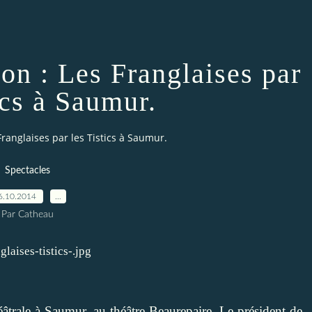
on : Les Franglaises par
ics à Saumur.
ranglaises par les Tistics à Saumur.
Spectacles
6.10.2014
…
Par Catheau
éâtrale à Saumur, au théâtre Beaurepaire. Le président de