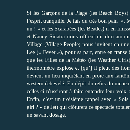
Si les Garçons de la Plage (les Beach Boys) a
l’esprit tranquille. Je fais du très bon pain »,
un ! » et les Scarabées (les Beatles) n’en fini
et Nancy Sinatra nous offrent un duo amou
Village (Village People) nous invitent en une
Lee (« Fever »), pour sa part, entre en transe à
que les Filles de la Météo (les Weather Girl
thermomètre explose et [qu’] il pleut des hom
devient un lieu inquiétant en proie aux fantô
western échevelé. En dépit du refus du meneur 
celles-ci réussiront à faire entendre leur voix
Enfin, c’est un troisième rappel avec « S
girl ? » de Jet) qui clôturera ce spectacle to
un savant dosage.