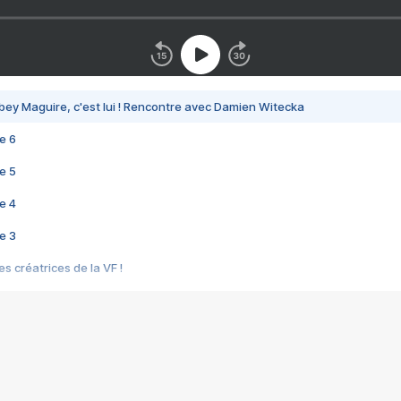
bey Maguire, c'est lui ! Rencontre avec Damien Witecka
e 6
e 5
e 4
e 3
s créatrices de la VF !
e 2
e 1
e Mektoub My Love arrive enfin ! Rencontre avec Shaïn Boumedine et Sal
i : après Toni en famille