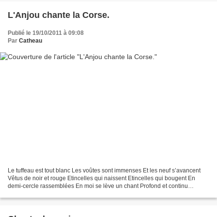
L'Anjou chante la Corse.
Publié le 19/10/2011 à 09:08
Par
Catheau
Le tuffeau est tout blanc Les voûtes sont immenses Et les neuf s’avancent
Vêtus de noir et rouge Etincelles qui naissent Etincelles qui bougent En
demi-cercle rassemblées En moi se lève un chant Profond et continu
Troublant et inconnu Ebranlement tremblé...