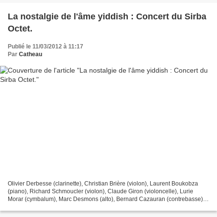
La nostalgie de l'âme yiddish : Concert du Sirba
Octet.
Publié le 11/03/2012 à 11:17
Par
Catheau
Olivier Derbesse (clarinette), Christian Brière (violon), Laurent Boukobza
(piano), Richard Schmoucler (violon), Claude Giron (violoncelle), Lurie
Morar (cymbalum), Marc Desmons (alto), Bernard Cazauran (contrebasse)
(Photo Alix Laveau) Sur la scène en...