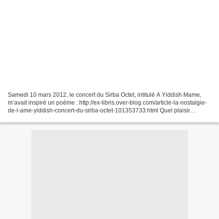
Samedi 10 mars 2012, le concert du Sirba Octet, intitulé A Yiddish Mame,
m’avait inspiré un poème : http://ex-libris.over-blog.com/article-la-nostalgie-
de-l-ame-yiddish-concert-du-sirba-octet-101353733.html Quel plaisir
d’entendre de nouveau ce vibrant...