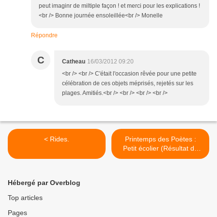
peut imaginr de miltiple façon ! et merci pour les explications !
<br /> Bonne journée ensoleillée<br /> Monelle
Répondre
C
Catheau
16/03/2012 09:20
<br /> <br /> C'était l'occasion rêvée pour une petite
célébration de ces objets méprisés, rejetés sur les
plages. Amitiés.<br /> <br /> <br /> <br />
< Rides.
Printemps des Poètes :
Petit écolier (Résultat du
concours des Editions
Omnibus). >
Hébergé par Overblog
Top articles
Pages