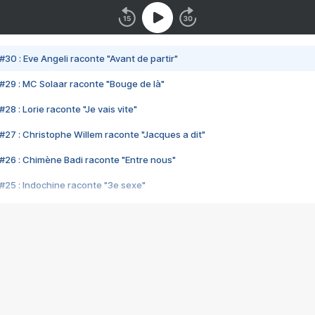
#30 : Eve Angeli raconte "Avant de partir"
#29 : MC Solaar raconte "Bouge de là"
28 : Lorie raconte "Je vais vite"
#27 : Christophe Willem raconte "Jacques a dit"
#26 : Chimène Badi raconte "Entre nous"
#25 : Indochine raconte "3e sexe"
#24 : Zaho raconte "C'est chelou"
#23 : Patrick Bruel raconte "Au café des délices"
#22 : Kyo raconte "Le chemin"
#21 : Nolwenn Leroy raconte "Cassé"
#20 : Patrick Hernandez raconte "Born to be alive"