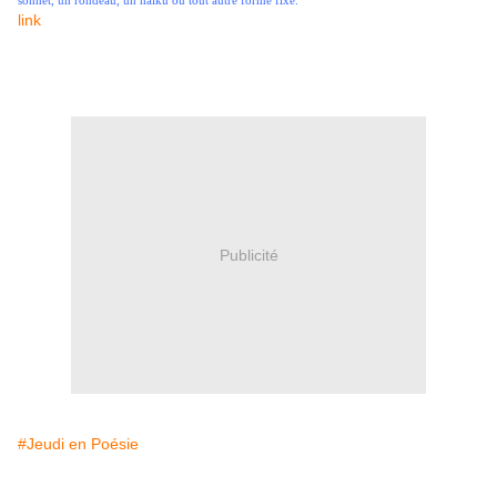
sonnet, un rondeau, un haïku ou tout autre forme fixe.
link
Publicité
#Jeudi en Poésie