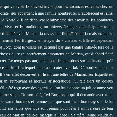
, qui va avoir 13 ans, est invité pour les vacances estivales chez un
rate, qui appartient à une famille nombreuse. L’adolescent est ainsi
le Norfolk. Il en découvre le labyrinthe des escaliers, les nombreux
de vivre et les traditions, un univers étranger, dont il ignore tout ;
ie d’amitié avec Marian, la ravissante fille aînée de la maison, qui se
 son amant Ted Burgess, le métayer du « château ». Elle est cependant
ox), dont le visage est défiguré par une balafre infligée lors de la
 choses du sexe, secrètement amoureux de Marian, est d’abord flatté
cret. Le temps passant, il se pose des questions sur la situation qu’il
ncé de Marian, lequel aime à discuter avec lui. D’abord « facteur »
Il a en effet découvert en lisant une lettre de Marian, sur laquelle est
rian, retrouvant sa morgue aristocratique, lui fait alors un odieux
u’il a été reçu avec des égards, qu’on lui a donné un joli costume vert
re le messager. De son côté, Ted Burgess, à qui il demande avec toute
t chevaux, hommes et femmes, ce que sont les « hommages », le lui
13 ans, alors que tous sont réunis pour fêter l’anniversaire de leur
, cadeau de Marian, celle-ci manque à l’appel. Sa mère, Mme Maudsley