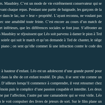
e Mrs. Maudsley. C’est un mode de vie extrêmement conservateur qui se
 avant chaque repas. Pendant une partie de baignade, les garçons de la
r dans le lac, sur « leur » propriété. L’ayant reconnu, ne voulant pas
 avec une amabilité toute feinte. C’est encore au cours d’un match de
 inférieurs, que les différences sociales se font jour. S’affronter au
s Maudsley se réjouissent que Léo soit parvenu à damer le pion à Ted
a soirée qui suit le match et qu’on demande à Ted de chanter, le siège
u piano ; on sent qu’elle commet là une infraction contre le code des
e à hauteur d’enfant. Léo est un adolescent d’une grande pureté pour
dans la tête de cet enfant troublé. De plus, il se sent vite comme un
s. D’ailleurs lorsqu’il commence à comprendre, il veut retourner chez
 témoin puis le complice d’une passion coupable et interdite. Les deux
e par l’affection, l’autre par une camaraderie qui se veut virile. Léo
 le voit compulser des livres de jeteurs de sort. Sur le film plane un