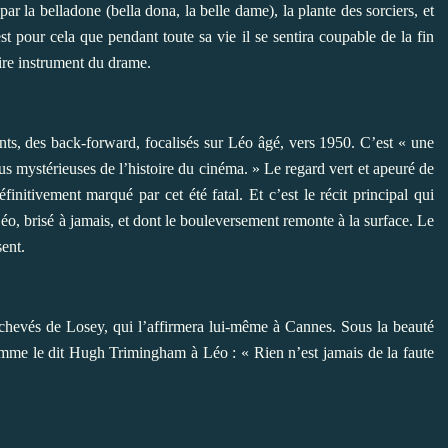
par la belladone (bella dona, la belle dame), la plante des sorciers, et
t pour cela que pendant toute sa vie il se sentira coupable de la fin
aire instrument du drame.
ants, des back-forward, focalisés sur Léo âgé, vers 1950. C’est « une
plus mystérieuses de l’histoire du cinéma. » Le regard vert et apeuré de
initivement marqué par cet été fatal. Et c’est le récit principal qui
éo, brisé à jamais, et dont le bouleversement remonte à la surface. Le
sent.
s achevés de Losey, qui l’affirmera lui-même à Cannes. Sous la beauté
comme le dit Hugh Trimingham à Léo : « Rien n’est jamais de la faute