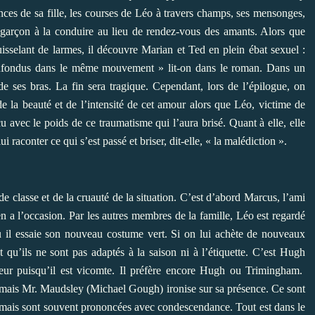
ces de sa fille, les courses de Léo à travers champs, ses mensonges,
ne garçon à la conduire au lieu de rendez-vous des amants. Alors que
ruisselant de larmes, il découvre Marian et Ted en plein ébat sexuel :
onfondus dans le même mouvement » lit-on dans le roman. Dans un
 ses bras. La fin sera tragique. Cependant, lors de l’épilogue, on
 la beauté et de l’intensité de cet amour alors que Léo, victime de
u avec le poids de ce traumatisme qui l’aura brisé. Quant à elle, elle
i raconter ce qui s’est passé et briser, dit-elle, « la malédiction ».
 de classe et de la cruauté de la situation. C’est d’abord Marcus, l’ami
en a l’occasion. Par les autres membres de la famille, Léo est regardé
il essaie son nouveau costume vert. Si on lui achète de nouveaux
t qu’ils ne sont pas adaptés à la saison ni à l’étiquette. C’est Hugh
ur puisqu’il est vicomte. Il préfère encore Hugh ou Trimingham.
, mais Mr. Maudsley (Michael Gough) ironise sur sa présence. Ce sont
es mais sont souvent prononcées avec condescendance. Tout est dans le