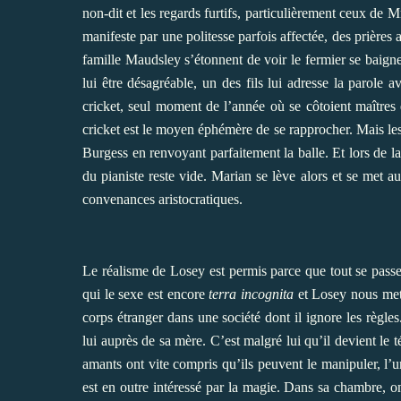
non-dit et les regards furtifs, particulièrement ceux d
manifeste par une politesse parfois affectée, des prières
famille Maudsley s’étonnent de voir le fermier se baigne
lui être désagréable, un des fils lui adresse la parole
cricket, seul moment de l’année où se côtoient maîtres et
cricket est le moyen éphémère de se rapprocher. Mais le
Burgess en renvoyant parfaitement la balle. Et lors de l
du pianiste reste vide. Marian se lève alors et se met a
convenances aristocratiques.
Le réalisme de Losey est permis parce que tout se pass
qui le sexe est encore
terra incognita
et Losey nous met 
corps étranger dans une société dont il ignore les règle
lui auprès de sa mère. C’est malgré lui qu’il devient le
amants ont vite compris qu’ils peuvent le manipuler, l’un
est en outre intéressé par la magie. Dans sa chambre, on