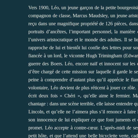
Vers 1900, Léo, un jeune garçon de la petite bourgeoisie
compagnon de classe, Marcus Maudsley, un jeune aristoc
reçu dans une magnifique propriété de 126 pièces, dans 
portraits d’ancêtres, l’important personnel, la manière 
l’univers aristocratique et le monde des adultes. Il se l
rapproche de lui et bientôt lui confie des lettres pour
fiancée à un lord, le vicomte Hugh Trimingham (Edward F
guerre des Boers. Léo, encore naïf et innocent sur les
d’être chargé de cette mission sur laquelle il garde le se
peine à comprendre d’autant plus qu’il apprécie le fia
volontaire, Léo devient de plus réticent à jouer ce rôle. 
écrit deux fois « Chéri », qu’elle aime le fermier. Ma
chantage : dans une scène terrible, elle laisse entendre q
Lincoln, et qu’elle ne l’aimera plus s’il renonce à fai
son innocence de lui expliquer ce que font juments e
promet. Léo accepte à contre-cœur. L’après-midi de ses 
petit hôte, et que l’attend une belle bicyclette verte