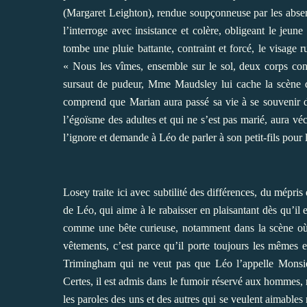
(Margaret Leighton), rendue soupçonneuse par les absen
l’interroge avec insistance et colère, obligeant le jeu
tombe une pluie battante, contraint et forcé, le visage 
« Nous les vîmes, ensemble sur le sol, deux corps c
sursaut de pudeur, Mme Maudsley lui cache la scène de
comprend que Marian aura passé sa vie à se souvenir de
l’égoïsme des adultes et qui ne s’est pas marié, aura véc
l’ignore et demande à Léo de parler à son petit-fils pour lu
Losey traite ici avec subtilité des différences, du mépris
de Léo, qui aime à le rabaisser en plaisantant dès qu’il 
comme une bête curieuse, notamment dans la scène où 
vêtements, c’est parce qu’il porte toujours les mêmes e
Trimingham qui ne veut pas que Léo l’appelle Monsie
Certes, il est admis dans le fumoir réservé aux hommes
les paroles des uns et des autres qui se veulent aimabl