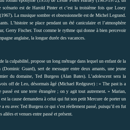
é du roman éponyme (1953) de Leslie Poles Hartley (1985-1972), un
scénario est de Harold Pinter et c’est la troisième fois que Losey
(1967). La musique sombre et obsessionnelle est de Michel Legrand.
ants. L’histoire se place pendant un été caniculaire et l’atmosphère
teur, Gerry Fischer. Tout comme le rythme qui donne à bien percevoir
ampagne anglaise, la longue durée des vacances.
 de la culpabilité, propose un long métrage dans lequel un enfant de la
on (Dominic Guard), sert de messager entre deux amants, une jeune
fermier du domaine, Ted Burgess (Alan Bates). L’adolescent sera la
 voix off de Leo, désormais âgé (Michael Redgrave) : « The past is a
e passé est une terre étrangère ; on y agit tout autrement. » Marian,
le est la cause demandera à celui qui fut son petit Mercure de porter un
le a eu avec Ted Burgess ce qui s’est réellement passé, puisqu’il en fut
es allées et venues entre passé et présent.