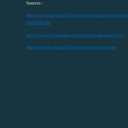
Sources :
https://www.telerama.fr/cinema/le-messager-sur-lacinet
6869468.php
https://www.dvdclassik.com/critique/le-messager-losey
https://regard-critique.fr/home-cinema/le-messager/