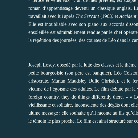
« féroce et vénéneux », un de mes préférés, est adapt
roman d’apprentissage devenu un classique anglais. Le 
travaillait avec lui après
The Servant
(1963
)
et
Accident
Elle est inoubliable avec son piano aux accords disson
ensoleillée est admirablement rendue par le chef opéra
la répétition des journées, des courses de Léo dans la c
Joseph Losey, obsédé par la lutte des classes et le thème
petite bourgeoisie (son père est banquier), Léo Colst
aristocrate, Marian Maudsley (Julie Christie), et le 
victime de l’égoïsme des adultes. Le film débute par la
foreign country, they do things differently there. » « L
vieillissante et solitaire, inconsciente des dégâts dont el
ultime message : elle souhaite qu’il raconte au fils qu’el
le témoin le plus proche. Le film est ainsi structuré sur c