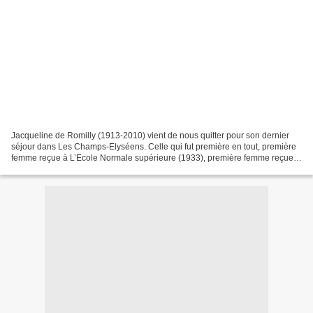
Jacqueline de Romilly (1913-2010) vient de nous quitter pour son dernier
séjour dans Les Champs-Elyséens. Celle qui fut première en tout, première
femme reçue à L’Ecole Normale supérieure (1933), première femme reçue
au Collège de France (1973), première...