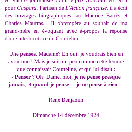
écrivain et journaliste obtint le prix Goncourt en 1915
pour
Gaspard
. Partisan de
L'Action française
, il a écrit
des ouvrages biographiques sur Maurice Barrès et
Charles Maurras. Il obtempère au souhait de ma
grand-mère en évoquant avec à-propos la réponse
d'une interlocutrice de Courteline :
Une
pensée
, Madame? Eh oui! je voudrais bien en
avoir une ! Mais je suis un peu comme cette femme
que connaissait Courteline, et qui lui disait :
-
Penser
? Oh! Dame, moi,
je ne pense presque
jamais
, et
quand je pense
....
je ne pense à rien
! .
René Benjamin
Dimanche 14 décembre 1924