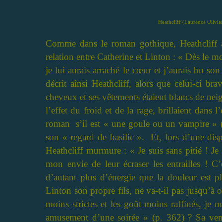
Heathcliff (Laurence Olivie
Comme dans le roman gothique, Heathcliff ap
relation entre Catherine et Linton : « Dès le mo
je lui aurais arraché le cœur et j’aurais bu s
décrit ainsi Heathcliff, alors que celui-ci br
cheveux et ses vêtements étaient blancs de neig
l’effet du froid et de la rage, brillaient dans
roman s’il est « une goule ou un vampire » (
son « regard de basilic ». Et, lors d’une dispu
Heathcliff murmure : « Je suis sans pitié ! Je 
mon envie de leur écraser les entrailles ! 
d’autant plus d’énergie que la douleur est p
Linton son propre fils, ne va-t-il pas jusqu’à o
moins strictes et les goût moins raffinés, je 
amusement d’une soirée » (p. 362) ? Sa venge