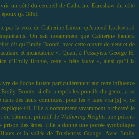
vrir un côté du cercueil de Catherine Earnshaw du côté
n époux (p. 385).
este par la voix de Catherine Linton qu'entend Lockwood
 inquiétants. On sait notamment que Catherine hantera
elier dit qu’Emily Brontë, avec cette œuvre de vent et de
aculaire et incantatoire ». Quant à l’essayiste George H.
rice d’Emily Brontë, cette « bête fauve », ainsi qu’il la
ivre de Poche insiste particulièrement sur cette influence
mily Brontë, si elle a repris les poncifs du genre, a su
e dans des lieux communs, pour les « faire vrai [s] », ce
», explique-t-il. Elle a notamment savamment orchestré le
nt du bâtiment primitif de
Wuthering Heights
une prison-
une prison des âmes. Elle a donné une portée symbolique
 Hauts et la vallée de Trushcross Grange. Avec Emily