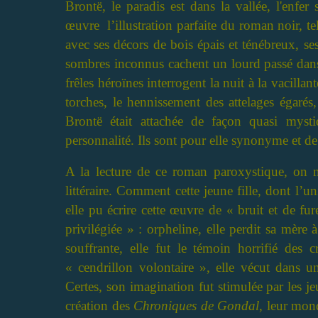
Brontë, le paradis est dans la vallée, l'enfer 
œuvre l’illustration parfaite du roman noir, te
avec ses décors de bois épais et ténébreux, ses
sombres inconnus cachent un lourd passé dans 
frêles héroïnes interrogent la nuit à la vacillan
torches, le hennissement des attelages égarés
Brontë était attachée de façon quasi mys
personnalité. Ils sont pour elle synonyme et de 
A la lecture de ce roman paroxystique, on ne
littéraire. Comment cette jeune fille, dont l’u
elle pu écrire cette œuvre de « bruit et de fur
privilégiée » : orpheline, elle perdit sa mère
souffrante, elle fut le témoin horrifié des 
« cendrillon volontaire », elle vécut dans u
Certes, son imagination fut stimulée par les j
création des
Chroniques de Gondal
, leur mond