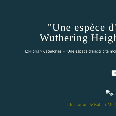
"Une espèce d'
Wuthering Heigh
Ex-libris
>
Categories
>
"Une espèce d'électricité mo
1
Illustration de Robert Mc