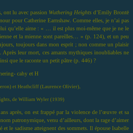
s, ont lu avec passion
Wuthering Heights
d’Emily Brontë
n amour pour Catherine Earnshaw. Comme elles, je n’ai pas
elui qu’elle aime :
« … il est plus moi-même que je ne le
sienne et la mienne sont pareilles… » (p. 124), et un peu
oujours, toujours dans mon esprit ; non comme un plaisir
 Après leur mort, ces amants mythiques inoubliables ne
insi que le raconte un petit pâtre (p. 446) ?
on) et Heathcliff (Laurence Olivier),
ghts, de William Wyler (1939)
ans après, on est frappé par la violence de l’œuvre et sa
 nom patronymique, venu d’ailleurs, dont la rage d’aimer
é et le sadisme atteignent des sommets. Il épouse Isabelle