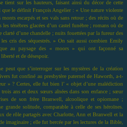
se tient sur les hauteurs, faisant ainsi du décor de cette
l que le définit François Angelier : « Une nature violente
 monts escarpés et ses vals sans retour ; des récits où de
les ténèbres glacées d’un castel funèbre ; romans où de
te clarté d’une chandelle ; nuits fouettées par la fureur des
, les cris des séquestrés. » On sait aussi combien Emily
tique au paysage des « moors » qui ont façonné sa
liberté et de désespoir.
 peut que s’interroger sur les mystères de la création
nivers fut confiné au presbytère paternel de Haworth, a-t-
eur » ? Certes, elle fut bien l’ « objet d’une malédiction
 à trois ans et deux sœurs aînées dans son enfance ; sœur
crises de son frère Branwell, alcoolique et opiomane ;
ne grande solitude, comparable à celle de ses héroïnes.
eux de rôle partagés avec Charlotte, Ann et Branwell et la
e imaginaire ; elle fut bercée par les lectures de la Bible,