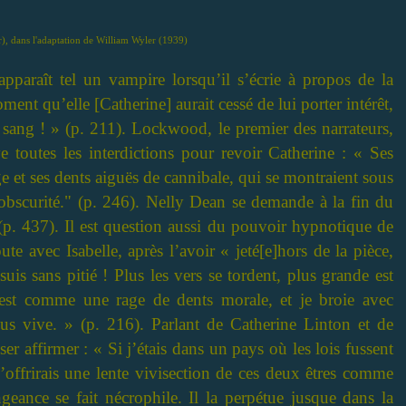
r), dans l'adaptation de William Wyler (1939)
paraît tel un vampire lorsqu’il s’écrie à propos de la
ment qu’elle [Catherine] aurait cessé de lui porter intérêt,
on sang ! » (p. 211). Lockwood, le premier des narrateurs,
ave toutes les interdictions pour revoir Catherine : « Ses
e et ses dents aiguës de cannibale, qui se montraient sous
 l’obscurité." (p. 246). Nelly Dean se demande à la fin du
p. 437). Il est question aussi du pouvoir hypnotique de
te avec Isabelle, après l’avoir « jeté[e]hors de la pièce,
suis sans pitié ! Plus les vers se tordent, plus grande est
C’est comme une rage de dents morale, et je broie avec
lus vive. » (p. 216). Parlant de Catherine Linton et de
ser affirmer : « Si j’étais dans un pays où les lois fussent
m’offrirais une lente vivisection de ces deux êtres comme
ance se fait nécrophile. Il la perpétue jusque dans la