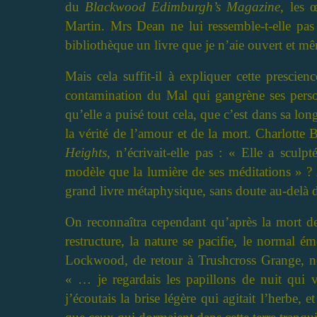
du
Blackwood Edimburgh’s Magazine
, les 
Martin. Mrs Dean ne lui ressemble-t-elle pas
bibliothèque un livre que je n’aie ouvert et mê
Mais cela suffit-il à expliquer cette prescie
contamination du Mal qui gangrène ses personn
qu’elle a puisé tout cela, que c’est dans sa lon
la vérité de l’amour et de la mort. Charlotte 
Heights
, n’écrivait-elle pas : « Elle a scul
modèle que la lumière de ses méditations » ? 
grand livre métaphysique, sans doute au-delà 
On reconnaîtra cependant qu’après la mort de 
restructure, la nature se pacifie, le normal é
Lockwood, de retour à Trushcross Grange, ne d
« … je regardais les papillons de nuit qui v
j’écoutais la brise légère qui agitait l’herb