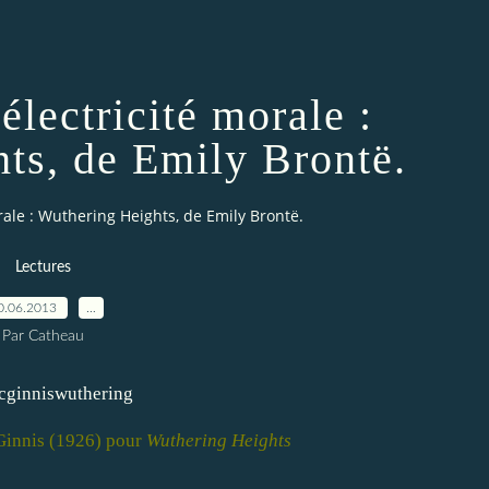
électricité morale :
ts, de Emily Brontë.
rale : Wuthering Heights, de Emily Brontë.
Lectures
0.06.2013
…
Par Catheau
 Ginnis (1926) pour
Wuthering Heights