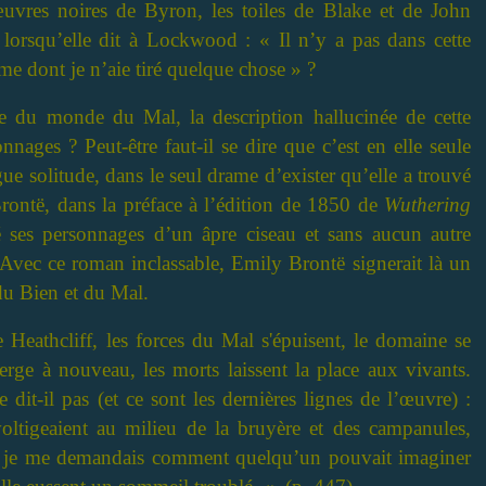
œuvres noires de Byron, les toiles de Blake et de John
 lorsqu’elle dit à Lockwood : « Il n’y a pas dans cette
me dont je n’aie tiré quelque chose » ?
nce du monde du Mal, la description hallucinée de cette
ages ? Peut-être faut-il se dire que c’est en elle seule
gue solitude, dans le seul drame d’exister qu’elle a trouvé
Brontë, dans la préface à l’édition de 1850 de
Wuthering
pté ses personnages d’un âpre ciseau et sans aucun autre
Avec ce roman inclassable, Emily Brontë signerait là un
du Bien et du Mal.
Heathcliff, les forces du Mal s'épuisent, le domaine se
merge à nouveau, les morts laissent la place aux vivants.
it-il pas (et ce sont les dernières lignes de l’œuvre) :
oltigeaient au milieu de la bruyère et des campanules,
e, et je me demandais comment quelqu’un pouvait imaginer