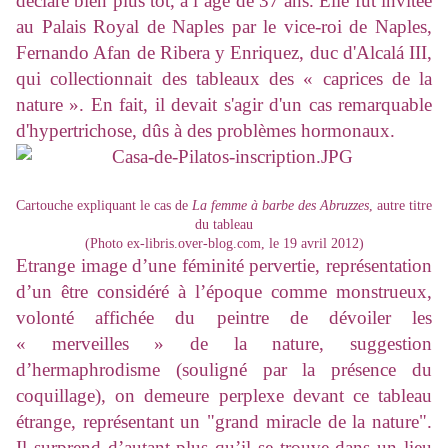
déclaré bien plus tôt, à l’âge de 37 ans. Elle fut invitée
au Palais Royal de Naples par le vice-roi de Naples,
Fernando Afan de Ribera y Enriquez, duc d'Alcalá III,
qui collectionnait des tableaux des « caprices de la
nature ». En fait, il devait s'agir d'un cas remarquable
d'hypertrichose, dûs à des problèmes hormonaux.
Cartouche expliquant le cas de
La femme à barbe des Abruzzes
, autre titre
du tableau
(Photo ex-libris.over-blog.com, le 19 avril 2012)
Etrange image d’une féminité pervertie, représentation
d’un être considéré à l’époque comme monstrueux,
volonté affichée du peintre de dévoiler les
« merveilles » de la nature, suggestion
d’hermaphrodisme (souligné par la présence du
coquillage), on demeure perplexe devant ce tableau
étrange, représentant un "grand miracle de la nature".
Il surprend d’autant plus qu’il se trouve dans un lieu