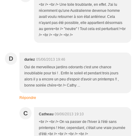
<br /> <br /> Une toile troublante, en effet. J'ai lu
récemment qu'une Australienne devenue homme
avait voulu retourner à son état antérieur. Cela
n'ayant pas été possible, elle appartient désormais
au genre<br /> "neutre" ! Tout cela est perturbant !<br
/> <br /> <br /> <br />
D
duriez
05/06/2013 19:46
Oui de merveilleux jardins odorants c'est une chance
inoubliable pour toi ! . Enfin le soleil et pendant trois jours
alors il y a encore un peu d'espoir d'avoir un printemps !! ,
bonne soirée chére<br /> Cathy ...
Répondre
C
Catheau
09/06/2013 19:10
<br /> <br /> On va passer de l'hiver à l'été sans
printemps ! Hier, cependant, c'était une vraie journée
d'été.<br /> <br /> <br /> <br />