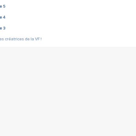
e 5
e 4
e 3
s créatrices de la VF !
e 2
e 1
e Mektoub My Love arrive enfin ! Rencontre avec Shaïn Boumedine et Sal
i : après Toni en famille
elle réalise le bouleversant Dites lui que je l'aime
ais ! Rencontre autour de Vie privée de Rebecca Zlotowski
 de Marguerite, Grave... Rencontre avec Ella Rumpf
 Les Rêveurs, un film intime sur la santé mentale