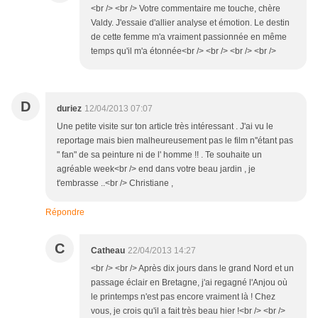
<br /> <br /> Votre commentaire me touche, chère
Valdy. J'essaie d'allier analyse et émotion. Le destin
de cette femme m'a vraiment passionnée en même
temps qu'il m'a étonnée<br /> <br /> <br /> <br />
D
duriez
12/04/2013 07:07
Une petite visite sur ton article très intéressant . J'ai vu le
reportage mais bien malheureusement pas le film n''étant pas
" fan" de sa peinture ni de l' homme !! . Te souhaite un
agréable week<br /> end dans votre beau jardin , je
t'embrasse ..<br /> Christiane ,
Répondre
C
Catheau
22/04/2013 14:27
<br /> <br /> Après dix jours dans le grand Nord et un
passage éclair en Bretagne, j'ai regagné l'Anjou où
le printemps n'est pas encore vraiment là ! Chez
vous, je crois qu'il a fait très beau hier !<br /> <br />