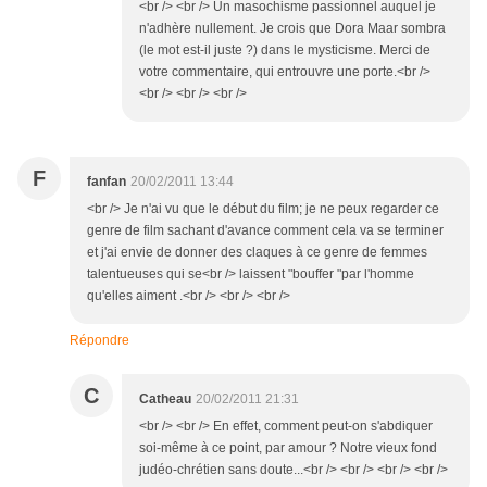
<br /> <br /> Un masochisme passionnel auquel je
n'adhère nullement. Je crois que Dora Maar sombra
(le mot est-il juste ?) dans le mysticisme. Merci de
votre commentaire, qui entrouvre une porte.<br />
<br /> <br /> <br />
F
fanfan
20/02/2011 13:44
<br /> Je n'ai vu que le début du film; je ne peux regarder ce
genre de film sachant d'avance comment cela va se terminer
et j'ai envie de donner des claques à ce genre de femmes
talentueuses qui se<br /> laissent "bouffer "par l'homme
qu'elles aiment .<br /> <br /> <br />
Répondre
C
Catheau
20/02/2011 21:31
<br /> <br /> En effet, comment peut-on s'abdiquer
soi-même à ce point, par amour ? Notre vieux fond
judéo-chrétien sans doute...<br /> <br /> <br /> <br />