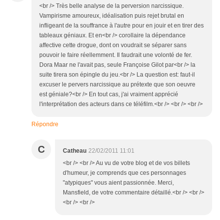
<br /> Très belle analyse de la perversion narcissique.
Vampirisme amoureux, idéalisation puis rejet brutal en
infligeant de la souffrance à l'autre pour en jouir et en tirer des
tableaux géniaux. Et en<br /> corollaire la dépendance
affective cette drogue, dont on voudrait se séparer sans
pouvoir le faire réellemment. Il faudrait une volonté de fer.
Dora Maar ne l'avait pas, seule Françoise Gilot par<br /> la
suite tirera son épingle du jeu.<br /> La question est: faut-il
excuser le pervers narcissique au prétexte que son oeuvre
est géniale?<br /> En tout cas, j'ai vraiment apprécié
l'interprétation des acteurs dans ce téléfilm.<br /> <br /> <br />
Répondre
C
Catheau
22/02/2011 11:01
<br /> <br /> Au vu de votre blog et de vos billets
d'humeur, je comprends que ces personnages
"atypiques" vous aient passionnée. Merci,
Mansfield, de votre commentaire détaillé.<br /> <br />
<br /> <br />