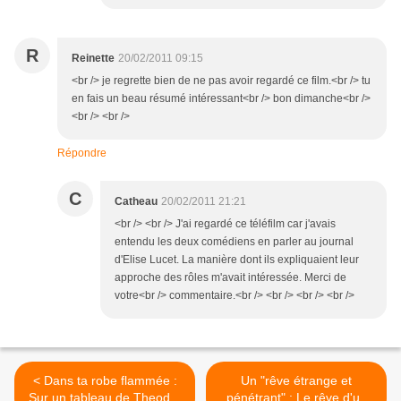
R
Reinette
20/02/2011 09:15
<br /> je regrette bien de ne pas avoir regardé ce film.<br /> tu
en fais un beau résumé intéressant<br /> bon dimanche<br />
<br /> <br />
Répondre
C
Catheau
20/02/2011 21:21
<br /> <br /> J'ai regardé ce téléfilm car j'avais
entendu les deux comédiens en parler au journal
d'Elise Lucet. La manière dont ils expliquaient leur
approche des rôles m'avait intéressée. Merci de
votre<br /> commentaire.<br /> <br /> <br /> <br />
< Dans ta robe flammée :
Un "rêve étrange et
Sur un tableau de Theodor
pénétrant" : Le rêve d'un