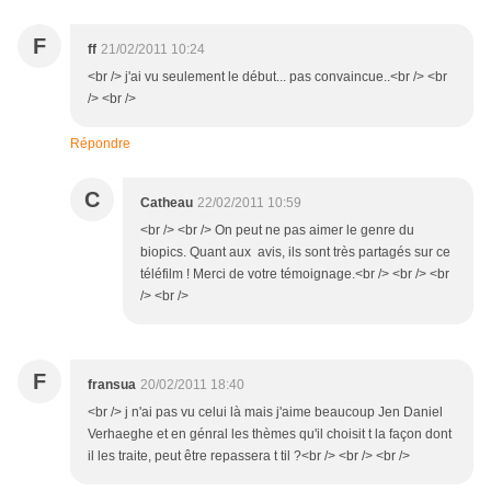
F
ff
21/02/2011 10:24
<br /> j'ai vu seulement le début... pas convaincue..<br /> <br
/> <br />
Répondre
C
Catheau
22/02/2011 10:59
<br /> <br /> On peut ne pas aimer le genre du
biopics. Quant aux avis, ils sont très partagés sur ce
téléfilm ! Merci de votre témoignage.<br /> <br /> <br
/> <br />
F
fransua
20/02/2011 18:40
<br /> j n'ai pas vu celui là mais j'aime beaucoup Jen Daniel
Verhaeghe et en génral les thèmes qu'il choisit t la façon dont
il les traite, peut être repassera t til ?<br /> <br /> <br />