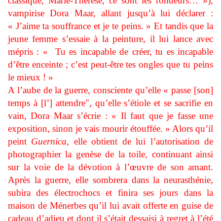
classique, Marie-Thérèse, ce sont les rondeurs… »),
vampirise Dora Maar, allant jusqu’à lui déclarer :
« J’aime ta souffrance et je te peins. » Et tandis que la
jeune femme s’essaie à la peinture, il lui lance avec
mépris : « Tu es incapable de créer, tu es incapable
d’être enceinte ; c’est peut-être tes ongles que tu peins
le mieux ! »
A l’aube de la guerre, consciente qu’elle « passe [son]
temps à [l’] attendre", qu’elle s’étiole et se sacrifie en
vain, Dora Maar s’écrie : « Il faut que je fasse une
exposition, sinon je vais mourir étouffée. » Alors qu’il
peint
Guernica
, elle obtient de lui l’autorisation de
photographier la genèse de la toile, continuant ainsi
sur la voie de la dévotion à l’œuvre de son amant.
Après la guerre, elle sombrera dans la neurasthénie,
subira des électrochocs et finira ses jours dans la
maison de Ménerbes qu’il lui avait offerte en guise de
cadeau d’adieu et dont il s’était dessaisi à regret à l’été