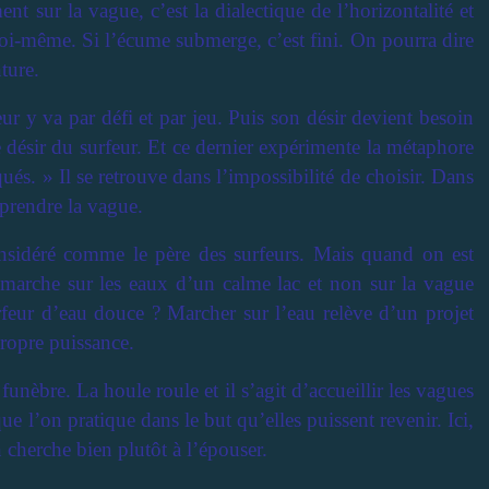
nt sur la vague, c’est la dialectique de l’horizontalité et
l soi-même. Si l’écume submerge, c’est fini. On pourra dire
ture.
eur y va par défi et par jeu. Puis son désir devient besoin
le désir du surfeur. Et ce dernier expérimente la métaphore
s. » Il se retrouve dans l’impossibilité de choisir. Dans
t prendre la vague.
onsidéré comme le père des surfeurs. Mais quand on est
t marche sur les eaux d’un calme lac et non sur la vague
urfeur d’eau douce ? Marcher sur l’eau relève d’un projet
propre puissance.
funèbre. La houle roule et il s’agit d’accueillir les vagues
e l’on pratique dans le but qu’elles puissent revenir. Ici,
n cherche bien plutôt à l’épouser.