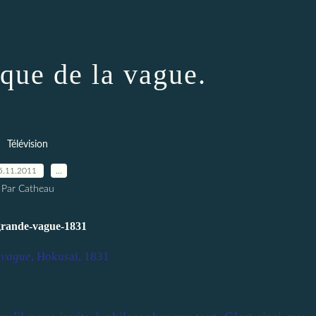
ique de la vague.
Télévision
5.11.2011
…
Par Catheau
 vague
, Hokusaï, 1831