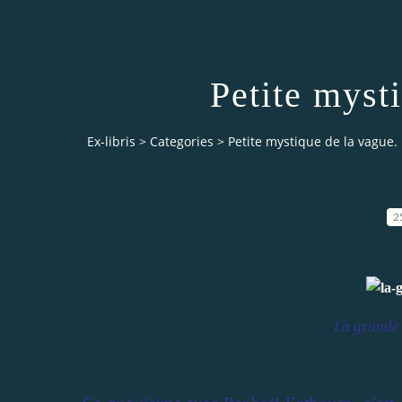
Petite myst
Ex-libris
>
Categories
>
Petite mystique de la vague.
2
La grande