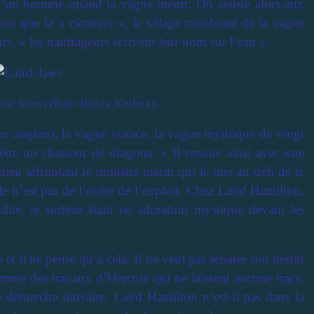
r d’un homme quand la vague meurt. On assiste alors aux
eau que la « cicatrace », le sillage moribond de la vague
rs, « les naufrageurs écrivent leur nom sur l’eau ».
ant Jaws
(Photo Buzzy Kerbox)
n anglais), la vague vorace, la vague mythique de vingt
d’être un chasseur de dragons. » Il renoue ainsi avec une
eu affrontant le monstre marin qui le met au défi de le
lle n’est pas de l’ordre de l’exploit. Chez Laird Hamilton,
ilité, le surfeur étant en adoration mystique devant les
et il ne pense qu’à cela. Il ne veut pas séparer son destin
omme des travaux d’Hercule qui ne laissent aucune trace.
émarche littéraire. Laird Hamilton n’est-il pas dans la