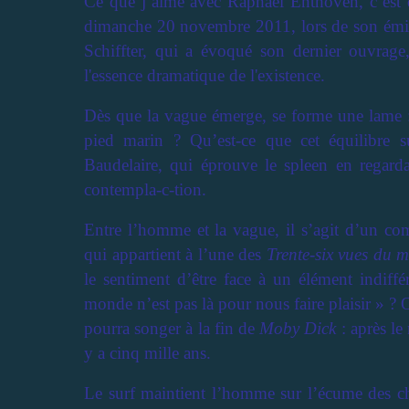
Ce que j’aime avec Raphaël Enthoven, c’est qu
dimanche 20 novembre 2011, lors de son ém
Schiffter, qui a évoqué son dernier ouvrag
l'essence dramatique de l'existence.
Dès que la vague émerge, se forme une lame 
pied marin ? Qu’est-ce que cet équilibre
Baudelaire, qui éprouve le spleen en regarda
contempla-c-tion.
Entre l’homme et la vague, il s’agit d’un com
qui appartient à l’une des
Trente-six vues du m
le sentiment d’être face à un élément indiffé
monde n’est pas là pour nous faire plaisir » ? O
pourra songer à la fin de
Moby Dick
: après le
y a cinq mille ans.
Le surf maintient l’homme sur l’écume des c