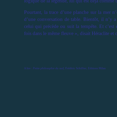
logique de la légende, lui qui est déjà comme 
Pourtant, la trace d’une planche sur la mer n
d’une conversation de table. Bientôt, il n’y a
celui qui précède ou suit la tempête. Et c’es
fois dans le même fleuve », disait Héraclite e
A lire :
Petite philosophie du surf
, Frédéric Schiffter, Editions Milan