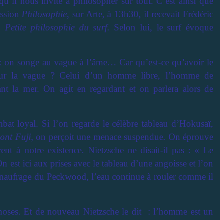
’il nous invite à philosopher sur tout. C’est ainsi que
ission
Philosophie
, sur Arte, à 13h30, il recevait Frédéric
e,
Petite philosophie du surf
. Selon lui, le surf évoque
: on songe au vague à l’âme… Car qu’est-ce qu’avoir le
 sur la vague ? Celui d’un homme libre, l’homme de
nt la mer. On agit en regardant et on parlera alors de
bat loyal. Si l’on regarde le célèbre tableau d’Hokusaï,
ont Fuji
, on perçoit une menace suspendue. On éprouve
rent à notre existence. Nietzsche ne disait-il pas : « Le
n est ici aux prises avec le tableau d’une angoisse et l’on
 naufrage du Peckwood, l’eau continue à rouler comme il
hoses. Et de nouveau Nietzsche le dit : l’homme est un