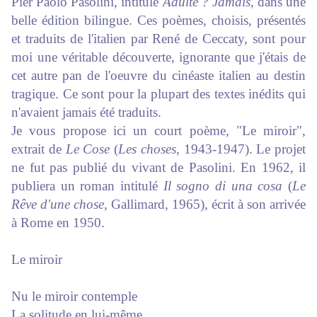
Pier Paolo Pasolini, intitulé
Adulte ? Jamais,
dans une
belle édition bilingue. Ces poèmes, choisis, présentés
et traduits de l'italien par René de Ceccaty, sont pour
moi une véritable découverte, ignorante que j'étais de
cet autre pan de l'oeuvre du cinéaste italien au destin
tragique. Ce sont pour la plupart des textes inédits qui
n'avaient jamais été traduits.
Je vous propose ici un court poème, "Le miroir",
extrait de
Le Cose
(
Les choses
, 1943-1947). Le projet
ne fut pas publié du vivant de Pasolini. En 1962, il
publiera un roman intitulé
Il sogno di una cosa
(
Le
Rêve d'une chose
, Gallimard, 1965), écrit à son arrivée
à Rome en 1950.
Le miroir
Nu le miroir contemple
La solitude en lui-même,