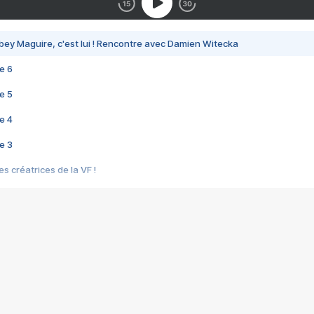
bey Maguire, c'est lui ! Rencontre avec Damien Witecka
e 6
e 5
e 4
e 3
s créatrices de la VF !
e 2
e 1
e Mektoub My Love arrive enfin ! Rencontre avec Shaïn Boumedine et Sal
i : après Toni en famille
elle réalise le bouleversant Dites lui que je l'aime