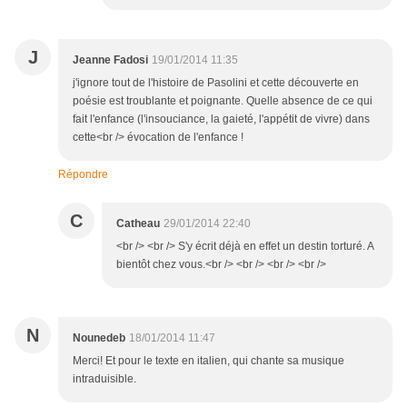
J
Jeanne Fadosi
19/01/2014 11:35
j'ignore tout de l'histoire de Pasolini et cette découverte en
poésie est troublante et poignante. Quelle absence de ce qui
fait l'enfance (l'insouciance, la gaieté, l'appétit de vivre) dans
cette<br /> évocation de l'enfance !
Répondre
C
Catheau
29/01/2014 22:40
<br /> <br /> S'y écrit déjà en effet un destin torturé. A
bientôt chez vous.<br /> <br /> <br /> <br />
N
Nounedeb
18/01/2014 11:47
Merci! Et pour le texte en italien, qui chante sa musique
intraduisible.