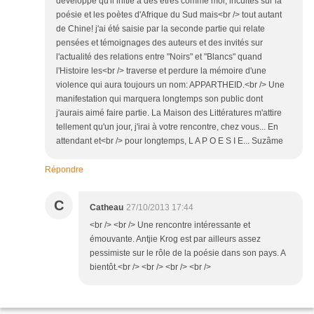
développé qu'il initie à des êtres comme moi, incultes sur la
poésie et les poètes d'Afrique du Sud mais<br /> tout autant
de Chine! j'ai été saisie par la seconde partie qui relate
pensées et témoignages des auteurs et des invités sur
l'actualité des relations entre "Noirs" et "Blancs" quand
l'Histoire les<br /> traverse et perdure la mémoire d'une
violence qui aura toujours un nom: APPARTHEID.<br /> Une
manifestation qui marquera longtemps son public dont
j'aurais aimé faire partie. La Maison des Littératures m'attire
tellement qu'un jour, j'irai à votre rencontre, chez vous... En
attendant et<br /> pour longtemps, L A P O E S I E... Suzâme
Répondre
C
Catheau
27/10/2013 17:44
<br /> <br /> Une rencontre intéressante et
émouvante. Antjie Krog est par ailleurs assez
pessimiste sur le rôle de la poésie dans son pays. A
bientôt.<br /> <br /> <br /> <br />