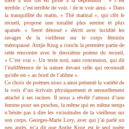
mère à son fils en proie à la dépression : « c’est
terrible. c’est terrible de voir. / de te voir ainsi. » Dans
la tranquillité du matin, « Thé matinal », qui clôt le
recueil, propose une tonalité plus sereine et plus
apaisée. « Serré dénoué » décrit avec lucidité les
ravages de la vieillesse sur le corps féminin
ménopausé. Antjie Krog a conclu la première partie de
cette rencontre avec le deuxième poème du recueil,
« C’est vrai ». Un texte noir, sans concession, qui dit
l’indifférence de la nature devant celle qui reconnaît
qu'elle est « au bord de l’abîme ».
Ce choix de poèmes nous a ainsi présenté la variété de
la voix d’un écrivain physiquement et sensuellement
attaché à ses racines. Il nous a révélé l’amour d’une
femme pour ses proches, la même qui en même temps
n’hésite pas à dire les vicissitudes de la vieillesse sur
son corps. Georges-Marie Lory, avec qui j’ai parlé un
peu après, m’a dit que Antjie Krog est le seul poète