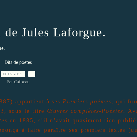
 de Jules Laforgue.
ue.
Dits de poètes
08.09.2011
…
Par Catheau
887) appartient à ses
Premiers poèmes
, qui fur
3, sous le titre
Œuvres complètes-Poésies
. Av
tes
en 1885, s’il n’avait quasiment rien publié,
enonça à faire paraître ses premiers textes (qu