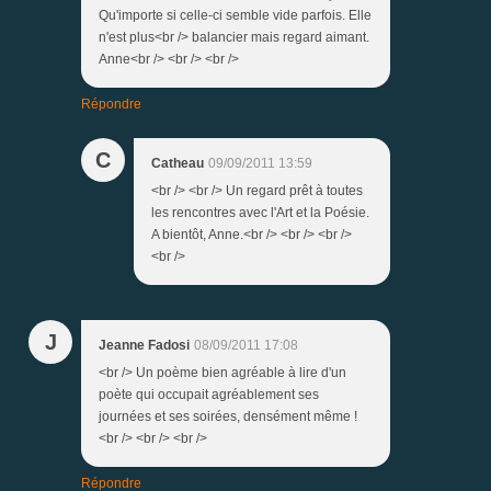
Qu'importe si celle-ci semble vide parfois. Elle
n'est plus<br /> balancier mais regard aimant.
Anne<br /> <br /> <br />
Répondre
C
Catheau
09/09/2011 13:59
<br /> <br /> Un regard prêt à toutes
les rencontres avec l'Art et la Poésie.
A bientôt, Anne.<br /> <br /> <br />
<br />
J
Jeanne Fadosi
08/09/2011 17:08
<br /> Un poème bien agréable à lire d'un
poète qui occupait agréablement ses
journées et ses soirées, densément même !
<br /> <br /> <br />
Répondre