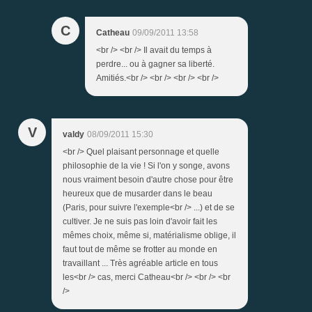
C
Catheau
09/09/2011 13:58
<br /> <br /> Il avait du temps à
perdre... ou à gagner sa liberté.
Amitiés.<br /> <br /> <br /> <br />
V
valdy
08/09/2011 15:30
<br /> Quel plaisant personnage et quelle
philosophie de la vie ! Si l'on y songe, avons
nous vraiment besoin d'autre chose pour être
heureux que de musarder dans le beau
(Paris, pour suivre l'exemple<br /> ...) et de se
cultiver. Je ne suis pas loin d'avoir fait les
mêmes choix, même si, matérialisme oblige, il
faut tout de même se frotter au monde en
travaillant ... Très agréable article en tous
les<br /> cas, merci Catheau<br /> <br /> <br
/>