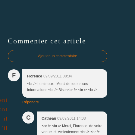
Commenter cet article
Ajouter un commentaire
F
Florence
09/09/2011 08:34
<br /> Lumineux...Merci de toutes ces
informations.<br /> Bises<br /> <br /> <br />
ent
Répondre
ant
C
 il
Catheau
09/09/2011 14:03
<br /> <br /> Merci, Florence, de votre
’il
venue ici. Amicalement.<br /> <br />