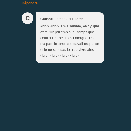
Répondre
C
Catheau
09/09/2011 13:56
<br /> <br /> Il m'a semblé, Valdy, que
c'était un joli emploi du temps que
celui du jeune Jules Laforgue. Pour
ma part, le temps du travail est passé
et je ne suis pas loin de vivre ainsi.
<br /> <br /> <br /> <br />