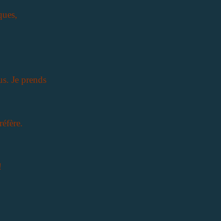
ques,
us. Je prends
réfère.
!