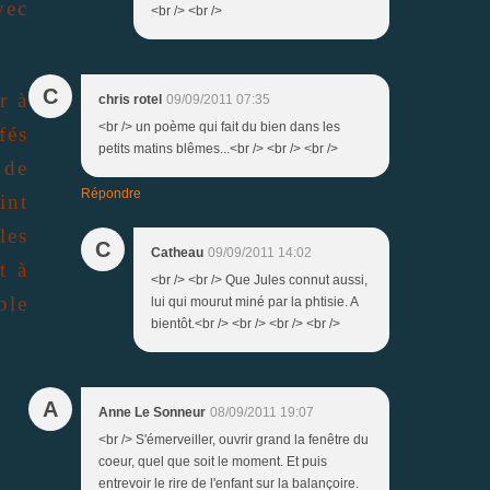
vec
<br /> <br />
C
r à
chris rotel
09/09/2011 07:35
<br /> un poème qui fait du bien dans les
fés
petits matins blêmes...<br /> <br /> <br />
 de
Répondre
int
les
C
Catheau
09/09/2011 14:02
t à
<br /> <br /> Que Jules connut aussi,
ble
lui qui mourut miné par la phtisie. A
bientôt.<br /> <br /> <br /> <br />
A
Anne Le Sonneur
08/09/2011 19:07
<br /> S'émerveiller, ouvrir grand la fenêtre du
coeur, quel que soit le moment. Et puis
entrevoir le rire de l'enfant sur la balançoire.