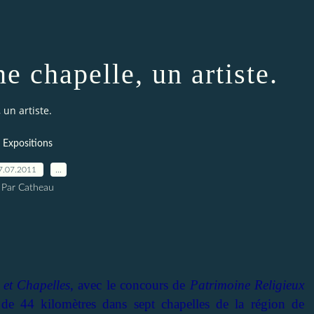
e chapelle, un artiste.
 un artiste.
Expositions
7.07.2011
…
Par Catheau
 et Chapelles
, avec le concours de
Patrimoine Religieux
e de 44 kilomètres dans sept chapelles de la région de