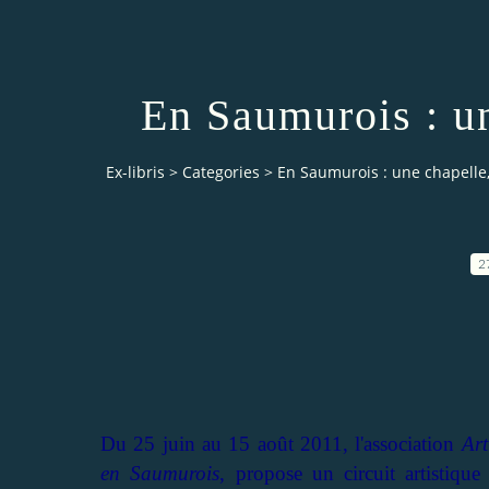
En Saumurois : un
Ex-libris
>
Categories
>
En Saumurois : une chapelle,
2
Du 25 juin au 15 août 2011, l'association
Art
en Saumurois
, propose un circuit artistiqu