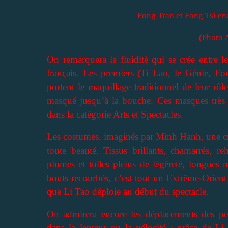
Fong Tran et Fong Tsi e
(Photo 
On remarquera la fluidité qui se crée entre l
français. Les premiers (Ti Lao, le Génie, 
portent le maquillage traditionnel de leur rô
masqué jusqu’à la bouche. Ces masques très ex
dans la catégorie Arts et Spectacles.
Les costumes, imaginés par Minh Hanh, une cr
toute beauté. Tissus brillants, chamarrés, re
plumes et tulles pleins de légèreté, longues 
bouts recourbés, c’est tout un Extrême-Orient
que Li Tao déploie au début du spectacle.
On admirera encore les déplacements des per
dans la lenteur ou la vélocité : grâce de L