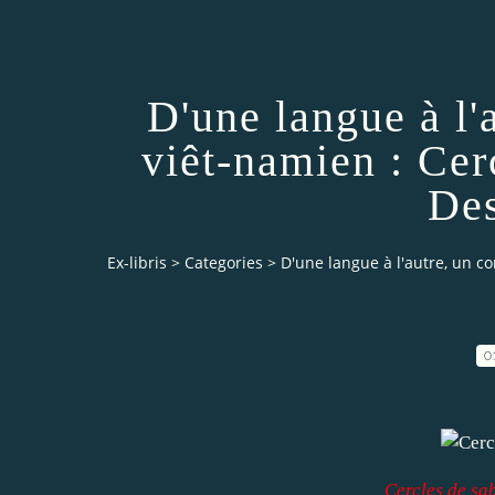
D'une langue à l'
viêt-namien : Cer
Des
Ex-libris
>
Categories
>
D'une langue à l'autre, un c
0
Cercles de sa