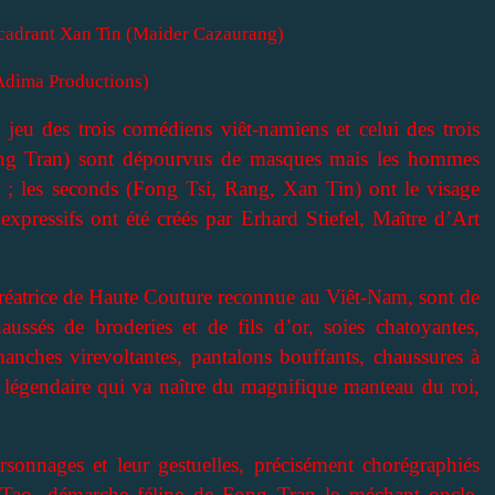
ncadrant Xan Tin (Maider Cazaurang)
Adima Productions)
e jeu des trois comédiens viêt-namiens et celui des trois
Fong Tran) sont dépourvus de masques mais les hommes
le ; les seconds (Fong Tsi, Rang, Xan Tin) ont le visage
pressifs ont été créés par Erhard Stiefel, Maître d’Art
éatrice de Haute Couture reconnue au Viêt-Nam, sont de
haussés de broderies et de fils d’or, soies chatoyantes,
manches virevoltantes, pantalons bouffants, chaussures à
 légendaire qui va naître du magnifique manteau du roi,
sonnages et leur gestuelles, précisément chorégraphiés
i Tao, démarche féline de Fong Tran le méchant oncle,