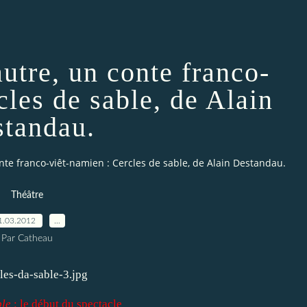
autre, un conte franco-
cles de sable, de Alain
tandau.
onte franco-viêt-namien : Cercles de sable, de Alain Destandau.
Théâtre
1.03.2012
…
Par Catheau
ble
: le début du spectacle