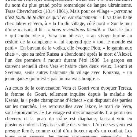
du nom du plus grand poète romantique de langue ukrainienne,
Taras Chevtchenko (1814-1861). Mais pour ce village «
personne
n’est foutu de te dire ce qu’il en est exactement.
» Il va faire halte
chez Iakov et Vera, à « la fin du village, côté nord » Sur le mur
d’une maison, il lit : «
nous reviendrons bientôt
. » Dans le jour
« qui tombe vite », Vera son hôtesse, « au visage buriné au
césium de la campagne », lui apprend que « tout le monde est
parti ». En buvant de la vodka, elle évoque Piotr, « le gamin aux
chats », que sa mère Raïssa a abandonné après la mort d’Alexeï,
l’un des premiers à mourir durant l’été 1986. Le garçon est
souvent recueilli chez Vera et habite chez deux vieux, Leonti et
Svetlana, seuls autres habitants du village avec Kouzma, « un
jeune gars » qui n’est « pas un mauvais bougre ».
Au cours de la conversation Vera et Gouri vont évoquer Tereza,
la femme de Gouri, tellement inquiète depuis la maladie de
Ksenia, la « petite championne d’échecs » qui disputait des parties
sur les marchés. Les retrouvailles avec Iakov, le mari de Vera,
sont éprouvantes : « Le visage est méconnaissable. Il a perdu ses
cheveux et la peau du crâne est diaphane, laissant voir en
plusieurs endroits l’épaisse saillie des veines. L’un de ses yeux est
presque fermé, comme celui d’un boxeur après un combat. Les
joues sont creuses, les lèvres curieusement retroussées, les