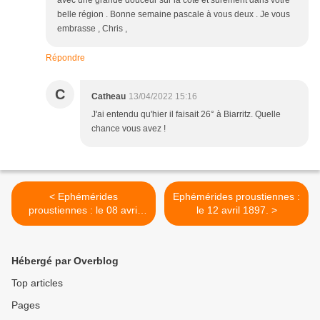
avec une grande douceur sur la côte et surement dans votre
belle région . Bonne semaine pascale à vous deux . Je vous
embrasse , Chris ,
Répondre
C
Catheau
13/04/2022 15:16
J'ai entendu qu'hier il faisait 26° à Biarritz. Quelle
chance vous avez !
< Ephémérides
Ephémérides proustiennes :
proustiennes : le 08 avril
le 12 avril 1897. >
1904.
Hébergé par Overblog
Top articles
Pages