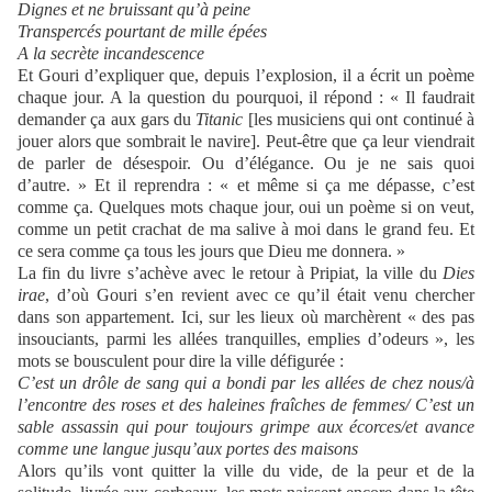
Dignes et ne bruissant qu’à peine
Transpercés pourtant de mille épées
A la secrète incandescence
Et Gouri d’expliquer que, depuis l’explosion, il a écrit un poème
chaque jour. A la question du pourquoi, il répond : « Il faudrait
demander ça aux gars du
Titanic
[les musiciens qui ont continué à
jouer alors que sombrait le navire]. Peut-être que ça leur viendrait
de parler de désespoir. Ou d’élégance. Ou je ne sais quoi
d’autre. » Et il reprendra : « et même si ça me dépasse, c’est
comme ça. Quelques mots chaque jour, oui un poème si on veut,
comme un petit crachat de ma salive à moi dans le grand feu. Et
ce sera comme ça tous les jours que Dieu me donnera. »
La fin du livre s’achève avec le retour à Pripiat, la ville du
Dies
irae
, d’où Gouri s’en revient avec ce qu’il était venu chercher
dans son appartement. Ici, sur les lieux où marchèrent « des pas
insouciants, parmi les allées tranquilles, emplies d’odeurs », les
mots se bousculent pour dire la ville défigurée :
C’est un drôle de sang qui a bondi par les allées de chez nous/à
l’encontre des roses et des haleines fraîches de femmes/ C’est un
sable assassin qui pour toujours grimpe aux écorces/et avance
comme une langue jusqu’aux portes des maisons
Alors qu’ils vont quitter la ville du vide, de la peur et de la