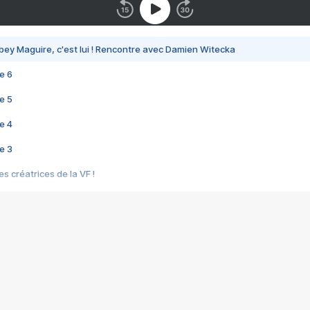
bey Maguire, c'est lui ! Rencontre avec Damien Witecka
e 6
e 5
e 4
e 3
s créatrices de la VF !
e 2
e 1
e Mektoub My Love arrive enfin ! Rencontre avec Shaïn Boumedine et Sal
i : après Toni en famille
elle réalise le bouleversant Dites lui que je l'aime