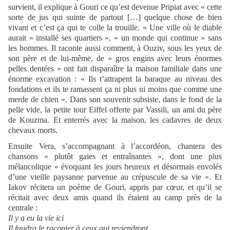
survient, il explique à Gouri ce qu’est devenue Pripiat avec « cette
sorte de jus qui suinte de partout […] quelque chose de bien
vivant et c’est ça qui te colle la trouille. » Une ville où le diable
aurait « installé ses quartiers », « un monde qui continue » sans
les hommes. Il raconte aussi comment, à Ouziv, sous les yeux de
son père et de lui-même, de « gros engins avec leurs énormes
pelles dentées » ont fait disparaître la maison familiale dans une
énorme excavation : « Ils t’attrapent la baraque au niveau des
fondations et ils te ramassent ça ni plus ni moins que comme une
merde de chien ». Dans son souvenir subsiste, dans le fond de la
pelle vide, la petite tour Eiffel offerte par Vassili, un ami du père
de Kouzma. Et enterrés avec la maison, les cadavres de deux
chevaux morts.
Ensuite Vera, s’accompagnant à l’accordéon, chantera des
chansons « plutôt gaies et entraînantes », dont une plus
mélancolique « évoquant les jours heureux et désormais envolés
d’une vieille paysanne parvenue au crépuscule de sa vie ». Et
Iakov récitera un poème de Gouri, appris par cœur, et qu’il se
récitait avec deux amis quand ils étaient au camp près de la
centrale :
Il y a eu la vie ici
Il faudra le raconter à ceux qui reviendront