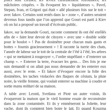
mâchoires crispées. » Ils évoquent les « liquidateurs », Pavel,
Stepan, Ivan, et Grigori qui était « allé plusieurs fois sur le toit »
avec Iakov. Certains sont restés dans la « zone », d’autres seraient
devenus fous tandis que l’on apprend que Gouri est parti à Kiev
où on lui a proposé un travail d’écrivain public.
Iakov, sur la demande Gouri, raconte comment ils ont été enrôlés
afin de « faire leur devoir de citoyen » avec une « double solde
pour le boulot » ! Pas de dosimètre pour chacun mais gants et
bottes « fournis gracieusement » ! Il raconte la tuerie des chats,
l’année de labeur sur le toit de la centrale de l’été à l’été, les arbres
« qui se mettaient à rougeoyer », l’ordre stupéfiant « d’enterrer un
champ ». « Enterrer la terre, évacuer les gens… Des fois je me
suis demandé si on allait pas nous demander de les enterrer eux
aussi, avec le reste. » Et Iakov d’évoquer encore la folie des
dosimètres, les taches violacées des flaques de césium, la pluie
noire, la vieille femme, qui voulait enterrer sa machine à coudre et
sortie
manu militari
de sa maison.
A table avec Leonti, Svetlana et Piotr un autre voisin, ils
évoqueront la maison que le vieil homme essaie de reconstruire
dans la zone contaminée. Et ils y emmèneront la Joliette, leur
vache, dont ils comptent bien boire le lait. Et quand Kouzma