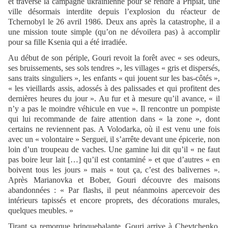
et traverse la campagne ukrainienne pour se rendre à Pripiat, une
ville désormais interdite depuis l’explosion du réacteur de
Tchernobyl le 26 avril 1986. Deux ans après la catastrophe, il a
une mission toute simple (qu’on ne dévoilera pas) à accomplir
pour sa fille Ksenia qui a été irradiée.
Au début de son périple, Gouri revoit la forêt avec « ses odeurs,
ses bruissements, ses sols tendres », les villages « gris et dispersés,
sans traits singuliers », les enfants « qui jouent sur les bas-côtés »,
« les vieillards assis, adossés à des palissades et qui profitent des
dernières heures du jour ». Au fur et à mesure qu’il avance, « il
n’y a pas le moindre véhicule en vue ». Il rencontre un pompiste
qui lui recommande de faire attention dans « la zone », dont
certains ne reviennent pas. A Volodarka, où il est venu une fois
avec un « volontaire » Sergueï, il s’arrête devant une épicerie, non
loin d’un troupeau de vaches. Une gamine lui dit qu’il « ne faut
pas boire leur lait […] qu’il est contaminé » et que d’autres « en
boivent tous les jours » mais « tout ça, c’est des balivernes ».
Après Marianovka et Bober, Gouri découvre des maisons
abandonnées : « Par flashs, il peut néanmoins apercevoir des
intérieurs tapissés et encore proprets, des décorations murales,
quelques meubles. »
Tirant sa remorque brinquebalante, Gouri arrive à Chevtchenko,