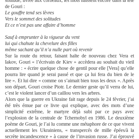
solitude, livrée aux corbeaux, les mots naissent encore dans la tête
de Gouri :
Le gouffre tend ses lèvres
Vers le sommet des solitudes
Et ce n’est pas une affaire d’homme
Sauf à emprunter à la vigueur du vent
lui qui chahute la chevelure des filles
même sachant qu’il n’a nulle part où revenir
Sur la route du retour, faisant halte de nouveau chez Vera et
Iakov, Gouri « l’écrivain de Kiev » accèdera au souhait du vieil
homme : « écrire quelque chose de gentil pour elle [Vera] qu’elle
pourra lire quand je serai passé et que ça lui fera du bien de le
lire ». Et lui dire « comme on s’aimait bien tous les deux ». Après
son départ, Gouri croise Piotr. Le dernier geste qu’il verra de lui,
c’est le violent lancer d’un caillou vers les arbres.
Alors que la guerre en Ukraine fait rage depuis le 24 février, j’ai
été très émue par ce livre qui explique, avec des mots d’une
simplicité extrême, le martyre déjà subi par ce pays avec
l’explosion de la centrale de Tchernobyl en 1986. Le deuxième
poème de Gouri, je l’ai lu comme une métaphore de ce que vivent
actuellement les Ukrainiens, « transpercés de mille épées/à la
secrète incandescence » à cause de l’invasion russe. J’ai éprouvé