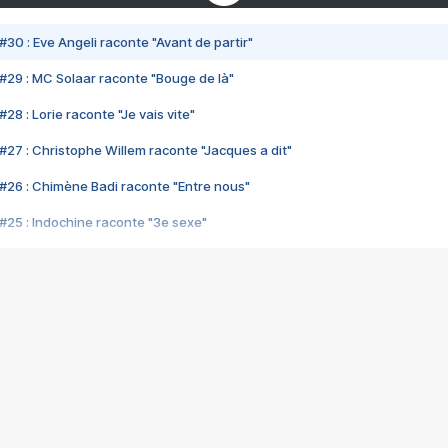
#30 : Eve Angeli raconte "Avant de partir"
#29 : MC Solaar raconte "Bouge de là"
28 : Lorie raconte "Je vais vite"
#27 : Christophe Willem raconte "Jacques a dit"
#26 : Chimène Badi raconte "Entre nous"
#25 : Indochine raconte "3e sexe"
#24 : Zaho raconte "C'est chelou"
#23 : Patrick Bruel raconte "Au café des délices"
#22 : Kyo raconte "Le chemin"
#21 : Nolwenn Leroy raconte "Cassé"
#20 : Patrick Hernandez raconte "Born to be alive"
#19 : Lorie raconte "Près de moi"