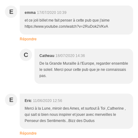
E
emma
17/07/2020 10:39
et ce joli billet me fait penser à cette pub que j'aime
https://www.youtube.com/watch?v=2RuDok2VKvA
Répondre
C
Catheau
18/07/2020 14:36
De la Grande Muraille à l'Europe, regarder ensemble
le soleil. Merci pour cette pub que je ne connaissais
pas.
E
Eric
11/06/2020 12:56
Merci à la Lune, miroir des Ames, et surtout â Toi ,Catherine ,
qui sait si bien nous inspirer et jouer avec merveilles le
Penseur des Sentiments...Bizz des Dudus
Répondre