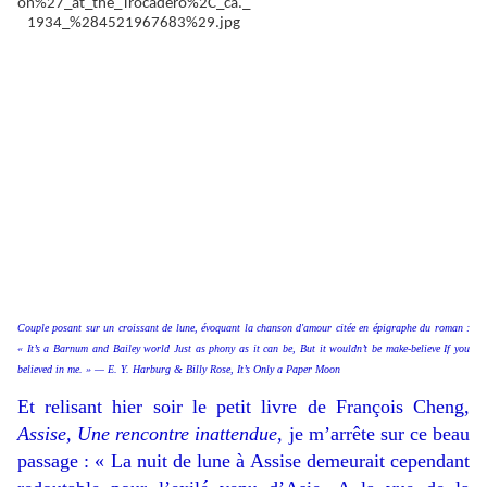
Couple posant sur un croissant de lune, évoquant la chanson d'amour citée en épigraphe du roman :
« It’s a Barnum and Bailey world Just as phony as it can be, But it wouldn’t be make-believe If you
believed in me. » — E. Y. Harburg & Billy Rose, It’s Only a Paper Moon
Et relisant hier soir le petit livre de François Cheng,
Assise, Une rencontre inattendue
, je m’arrête sur ce
beau
passage : « La nuit de lune à Assise demeurait cependant