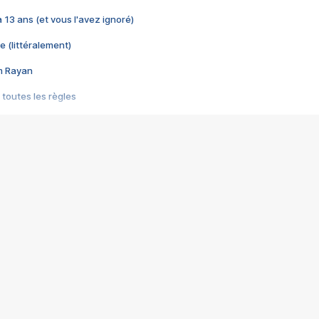
 a 13 ans (et vous l'avez ignoré)
e (littéralement)
im Rayan
 toutes les règles
s les jeux vidéo
us choquant de Rockstar ? - Le scandale BULLY
e plus moche de Steam
du RÊVE tourne au CAUCHEMAR
pendant 8 heures
it… à tort
umiliés par un jeu vidéo
ire - Final Fantasy 8