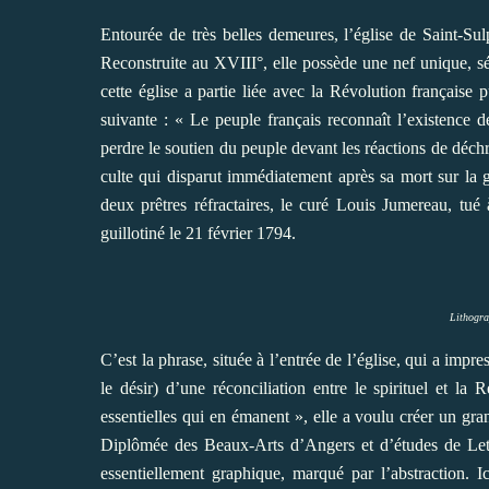
Entourée de très belles demeures, l’église de Saint-Su
Reconstruite au XVIII°, elle possède une nef unique, s
cette église a partie liée avec la Révolution française p
suivante : « Le peuple français reconnaît l’existence d
perdre le soutien du peuple devant les réactions de déchris
culte qui disparut immédiatement après sa mort sur la gu
deux prêtres réfractaires, le curé Louis Jumereau, tu
guillotiné le 21 février 1794.
Lithogra
C’est la phrase, située à l’entrée de l’église, qui a impr
le désir) d’une réconciliation entre le spirituel et la
essentielles qui en émanent », elle a voulu créer un gran
Diplômée des Beaux-Arts d’Angers et d’études de Lettr
essentiellement graphique, marqué par l’abstraction. Ic