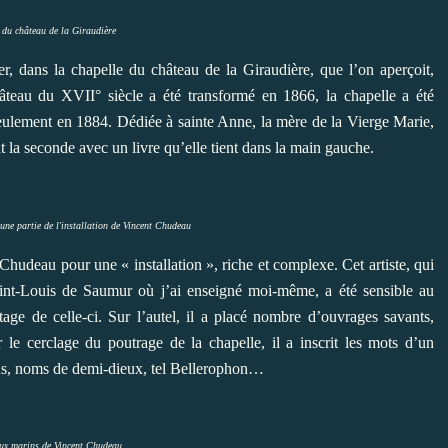
 du château de la Giraudière
, dans la chapelle du château de la Giraudière, que l’on aperçoit,
âteau du XVII° siècle a été transformé en 1866, la chapelle a été
ulement en 1884. Dédiée à sainte Anne, la mère de la Vierge Marie,
t la seconde avec un livre qu’elle tient dans la main gauche.
 une partie de l'installation de Vincent Chudeau
Chudeau pour une « installation », riche et complexe. Cet artiste, qui
Saint-Louis de Saumur où j’ai enseigné moi-même, a été sensible au
age de celle-ci. Sur l’autel, il a placé nombre d’ouvrages savants,
le cerclage du poutrage de la chapelle, il a inscrit les mots d’un
us, noms de demi-dieux, tel Bellerophon…
ux marins de Vincent Chudeau