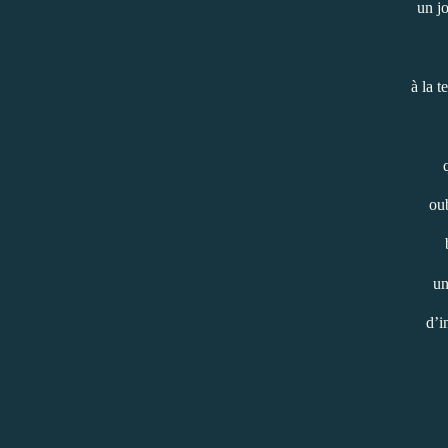
un jo
à la t
ou
un
d’i