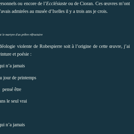
ersonnels ou encore de l’
Ecclésiaste
ou de Cioran. Ces œuvres m’ont
avais admirées au musée d’Ixelles il y a trois ans je crois.
t le martyre d'un prêtre réfractaire
déologie violente de Robespierre soit à l’origine de cette œuvre, j’ai
nture et poésie :
qui n’a jamais
u jour de printemps
pensé être
ans le seul vrai
qui n’a jamais