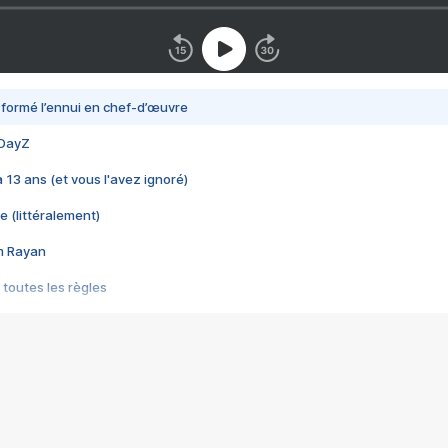
nsformé l’ennui en chef-d’œuvre
 DayZ
 a 13 ans (et vous l'avez ignoré)
e (littéralement)
im Rayan
 toutes les règles
s les jeux vidéo
us choquant de Rockstar ? - Le scandale BULLY
e plus moche de Steam
du RÊVE tourne au CAUCHEMAR