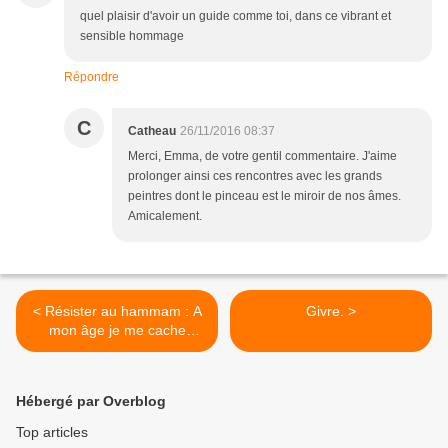
quel plaisir d'avoir un guide comme toi, dans ce vibrant et
sensible hommage
Répondre
C
Catheau
26/11/2016 08:37
Merci, Emma, de votre gentil commentaire. J'aime
prolonger ainsi ces rencontres avec les grands
peintres dont le pinceau est le miroir de nos âmes.
Amicalement.
< Résister au hammam : A
Givre. >
mon âge je me cache
encore pour fumer, de
Rayhana.
Hébergé par Overblog
Top articles