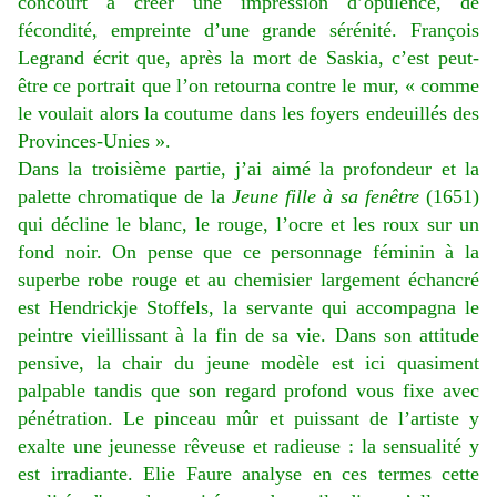
concourt à créer une impression d’opulence, de
fécondité, empreinte d’une grande sérénité. François
Legrand écrit que, après la mort de Saskia, c’est peut-
être ce portrait que l’on retourna contre le mur, « comme
le voulait alors la coutume dans les foyers endeuillés des
Provinces-Unies ».
Dans la troisième partie, j’ai aimé la profondeur et la
palette chromatique de la
Jeune fille à sa fenêtre
(1651)
qui décline le blanc, le rouge, l’ocre et les roux sur un
fond noir. On pense que ce personnage féminin à la
superbe robe rouge et au chemisier largement échancré
est Hendrickje Stoffels, la servante qui accompagna le
peintre vieillissant à la fin de sa vie. Dans son attitude
pensive, la chair du jeune modèle est ici quasiment
palpable tandis que son regard profond vous fixe avec
pénétration. Le pinceau mûr et puissant de l’artiste y
exalte une jeunesse rêveuse et radieuse : la sensualité y
est irradiante. Elie Faure analyse en ces termes cette