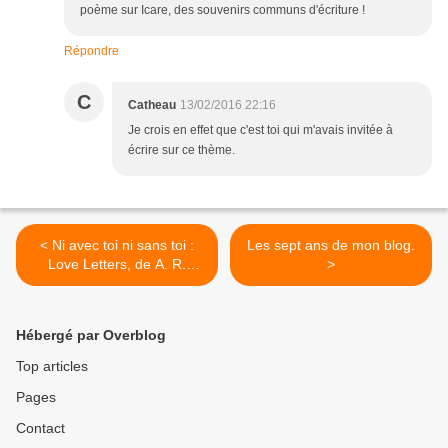
poème sur Icare, des souvenirs communs d'écriture !
Répondre
C
Catheau
13/02/2016 22:16
Je crois en effet que c'est toi qui m'avais invitée à
écrire sur ce thème.
< Ni avec toi ni sans toi :
Les sept ans de mon blog.
Love Letters, de A. R.
>
Gurney, avec Cristiana
Reali et Francis Huster.
Hébergé par Overblog
Top articles
Pages
Contact