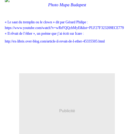
Photo Mupa Budapest
« Le saut du tremplin ou le clown » dit par Gérard Philipe :
https://www.youtube.com/watch?v=wRrFQQcbMyE&list=PLF27F323209ECE779
« Il rêvait de l’éther », un poème que j’ai écrit sur Icare :
http://ex-libris.over-blog.com/article-il-revait-de-l-ether-45335505.html
Publicité