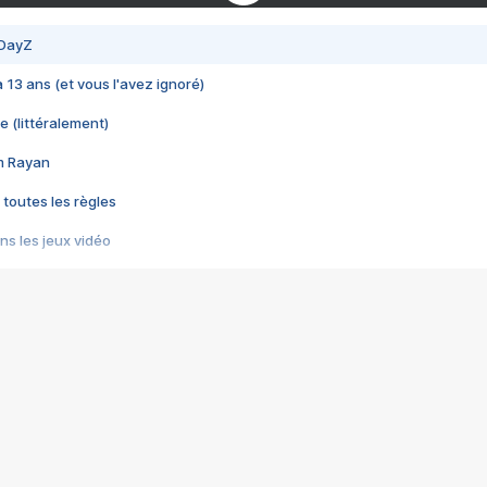
 DayZ
 a 13 ans (et vous l'avez ignoré)
e (littéralement)
im Rayan
 toutes les règles
s les jeux vidéo
us choquant de Rockstar ? - Le scandale BULLY
e plus moche de Steam
du RÊVE tourne au CAUCHEMAR
pendant 8 heures
it… à tort
umiliés par un jeu vidéo