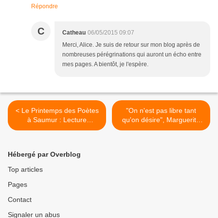
Répondre
C
Catheau
06/05/2015 09:07
Merci, Alice. Je suis de retour sur mon blog après de
nombreuses pérégrinations qui auront un écho entre
mes pages. A bientôt, je l'espère.
< Le Printemps des Poètes
"On n'est pas libre tant
à Saumur : Lecture
qu'on désire", Marguerite
poétique à sept voix à la
Yourcenar. >
MJC.
Hébergé par Overblog
Top articles
Pages
Contact
Signaler un abus