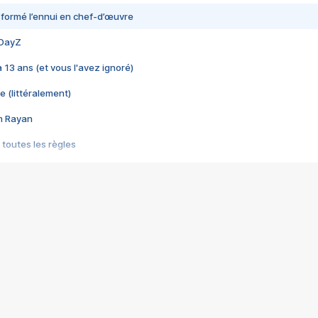
nsformé l’ennui en chef-d’œuvre
 DayZ
 a 13 ans (et vous l'avez ignoré)
e (littéralement)
im Rayan
 toutes les règles
s les jeux vidéo
us choquant de Rockstar ? - Le scandale BULLY
e plus moche de Steam
du RÊVE tourne au CAUCHEMAR
pendant 8 heures
it… à tort