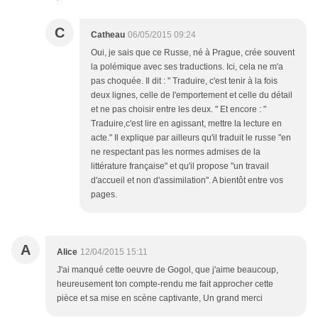
C
Catheau
06/05/2015 09:24
Oui, je sais que ce Russe, né à Prague, crée souvent
la polémique avec ses traductions. Ici, cela ne m'a
pas choquée. Il dit : " Traduire, c'est tenir à la fois
deux lignes, celle de l'emportement et celle du détail
et ne pas choisir entre les deux. " Et encore : "
Traduire,c'est lire en agissant, mettre la lecture en
acte." Il explique par ailleurs qu'il traduit le russe "en
ne respectant pas les normes admises de la
littérature française" et qu'il propose "un travail
d'accueil et non d'assimilation". A bientôt entre vos
pages.
A
Alice
12/04/2015 15:11
J'ai manqué cette oeuvre de Gogol, que j'aime beaucoup,
heureusement ton compte-rendu me fait approcher cette
pièce et sa mise en scène captivante, Un grand merci